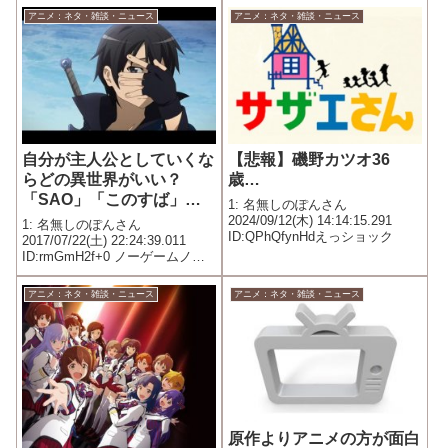
ベンジャーズIW 2位 孤狼の血
アニメ：ネタ・雑談・ニュース
アニメ：ネタ・雑談・ニュース
3位 グレイテストショーマン 4
位 カメラを止めるな 5...
自分が主人公としていくな
【悲報】磯野カツオ36
らどの異世界がいい？
歳…
「SAO」「このすば」
1: 名無しのぽんさん
「リゼロ」「ノーゲームノ
2024/09/12(木) 14:14:15.291
1: 名無しのぽんさん
ID:QPhQfynHdえっショック
ーライフ」「スマフォ」
2017/07/22(土) 22:24:39.011
ID:rmGmH2f+0 ノーゲームノー
ライフ選ぶ人いなそう
アニメ：ネタ・雑談・ニュース
アニメ：ネタ・雑談・ニュース
原作よりアニメの方が面白