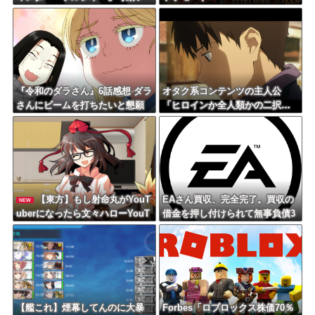
ィギュア【再販予約開始】
『令和のダラさん』6話感想 ダラ
オタク系コンテンツの主人公
さんにビームを打ちたいと懇願
「ヒロインか全人類かの二択…
する薫
ボクはヒロインを選ぶっ！ｗ
ｗ」←こういうの
【東方】もし射命丸がYouT
EAさん買収、完全完了。買収の
NEW
uberになったら文々ハローYouT
借金を押し付けられて無事負債3
ube! どうも射命丸ですって挨拶
兆2000億円に
するのかな
【艦これ】煙幕してんのに大暴
Forbes「ロブロックス株価70％