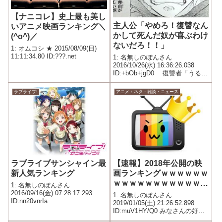
【ナニコレ】史上最も美し
主人公「やめろ！復讐なん
いアニメ映画ランキング＼
かして死んだ奴が喜ぶわけ
(^o^)／
ないだろ！！」
1: オムコシ ★ 2015/08/09(日)
11:11:34.80 ID:???.net
1: 名無しのぽんさん
2016/10/26(水) 16:36:26.038
ID:+bOb+jgD0 復讐者「うるせ
ぇ！！」グサッ ヒロイン「キャ
アアアア！！！（死亡）」 主
ラブライブ!
アニメ：ネタ・雑談・ニュース
人公「ヒロイン！！きさまああ
あ」 復讐者「おいおいｗ復讐
な...
ラブライブサンシャイン最
【速報】2018年公開の映
新人気ランキング
画ランキングｗｗｗｗｗｗ
ｗｗｗｗｗｗｗｗｗｗｗｗ
1: 名無しのぽんさん
ｗｗｗｗｗｗｗｗｗｗ
2016/09/16(金) 07:28:17.293
1: 名無しのぽんさん
ID:nn20vnrIa
2019/01/05(土) 21:26:52.898
ID:muV1HY/Q0 みなさんの好き
な映画はありましたか？ 1位 ア