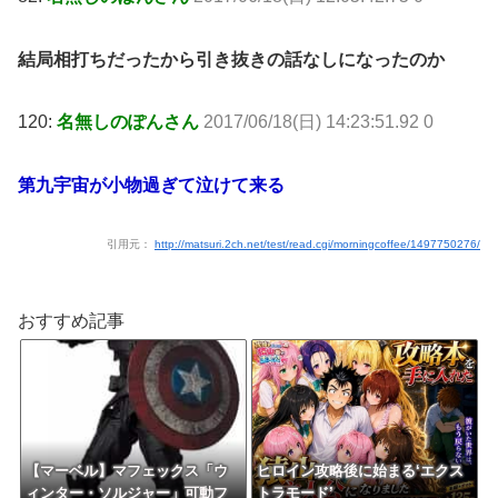
結局相打ちだったから引き抜きの話なしになったのか
120:
名無しのぽんさん
2017/06/18(日) 14:23:51.92 0
第九宇宙が小物過ぎて泣けて来る
引用元：
http://matsuri.2ch.net/test/read.cgi/morningcoffee/1497750276/
おすすめ記事
【マーベル】マフェックス「ウ
ヒロイン攻略後に始まる‘エクス
ィンター・ソルジャー」可動フ
トラモード’