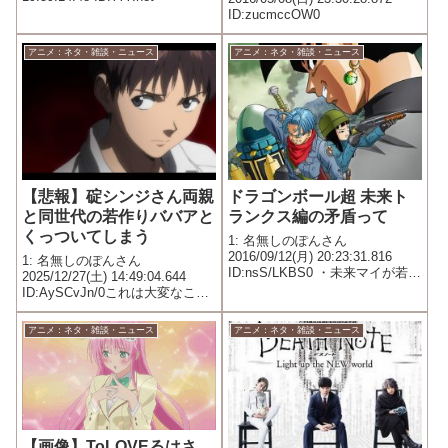
ID:zucmccOW0
アニメ：ネタ・雑談・ニュース
アニメ：ネタ・雑談・ニュース
【悲報】碇シンジさん両親
ドラゴンボール超 未来ト
と同世代の若作りババアと
ランクス編の矛盾って
くっついてしまう
1: 名無しのぽんさん
2016/09/12(月) 20:23:31.816
1: 名無しのぽんさん
ID:nsS/LKBS0 ・未来マイが若返
2025/12/27(土) 14:49:04.644
ってる →人造人間にピッコロが
ID:AySCvJn/0これは大変なこと
頃されてドラゴンボールがなく
ですよ
なったのにいつ子供になったの
アニメ：ネタ・雑談・ニュース
アニメ：ネタ・雑談・ニュース
か？ ・未来ザマスが悟空を知っ
てい...
【画像】ToLOVEるはさ、