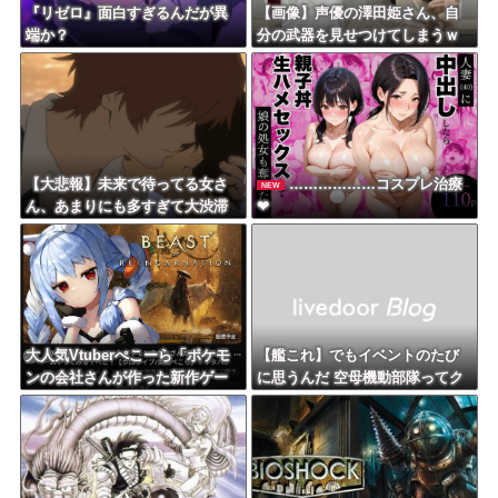
『リゼロ』面白すぎるんだが異
【画像】声優の澤田姫さん、自
端か？
分の武器を見せつけてしまうｗ
ｗｗｗ
【大悲報】未来で待ってる女さ
………………コスプレ治療
NEW
ん、あまりにも多すぎて大渋滞
❤
にｗｗｗｗｗ
大人気Vtuberぺこーら「ポケモ
【艦これ】でもイベントのたび
ンの会社さんが作った新作ゲー
に思うんだ 空母機動部隊ってク
ムやってみる！」
ソだわ！