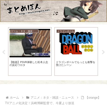
ゲーム：ネタ・雑談・ニュース
ドラゴンボール
ラ
【
んだ
な
【動画】PSVR体験した松本人志
ドラゴンボールでもっとも衝撃を
話
の反応ワロタ
受けたシーン
ホーム
アニメ：ネタ・雑談・ニュース
【orange】
TVアニメ化決定！浜崎博嗣監督で、今夏より放送