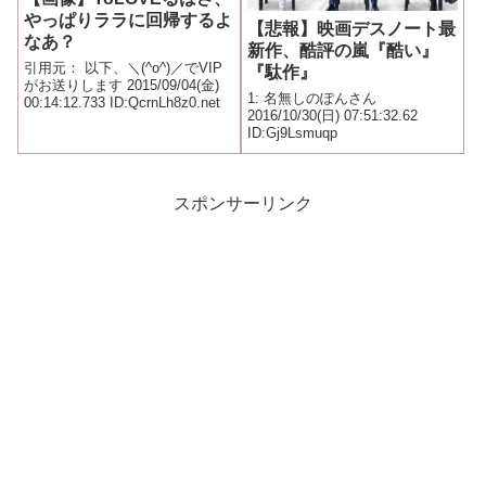
やっぱりララに回帰するよ
【悲報】映画デスノート最
なあ？
新作、酷評の嵐『酷い』
引用元： 以下、＼(^o^)／でVIP
『駄作』
がお送りします 2015/09/04(金)
1: 名無しのぽんさん
00:14:12.733 ID:QcrnLh8z0.net
2016/10/30(日) 07:51:32.62
ID:Gj9Lsmuqp
スポンサーリンク