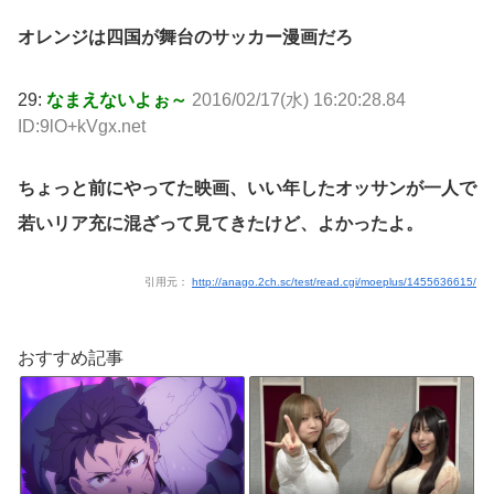
オレンジは四国が舞台のサッカー漫画だろ
29:
なまえないよぉ～
2016/02/17(水) 16:20:28.84
ID:9lO+kVgx.net
ちょっと前にやってた映画、いい年したオッサンが一人で
若いリア充に混ざって見てきたけど、よかったよ。
引用元：
http://anago.2ch.sc/test/read.cgi/moeplus/1455636615/
おすすめ記事