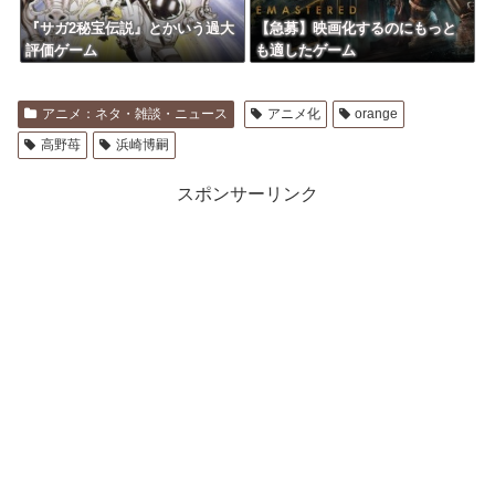
『サガ2秘宝伝説』とかいう過大
【急募】映画化するのにもっと
評価ゲーム
も適したゲーム
アニメ：ネタ・雑談・ニュース
アニメ化
orange
高野苺
浜崎博嗣
スポンサーリンク