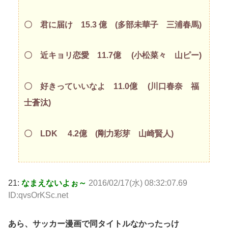
〇 君に届け 15.3 億 (多部未華子 三浦春馬)
〇 近キョリ恋愛 11.7億 (小松菜々 山ピー)
〇 好きっていいなよ 11.0億 (川口春奈 福
士蒼汰)
〇 LDK 4.2億 (剛力彩芽 山崎賢人)
21:
なまえないよぉ～
2016/02/17(水) 08:32:07.69
ID:qvsOrKSc.net
あら、サッカー漫画で同タイトルなかったっけ