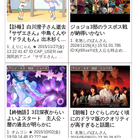
【訃報】白川澄子さん逝去
ジョジョ3部のラスボス戦
『サザエさん』中島くんや
が納得いかない
『ドラえもん』出木杉くん
1: 名無しのぽんさん
役など
2024/11/26(火) 15:51:01.786
1: えりにゃん ★ 2015/11/27(金)
ID:Kjt9XxeYd主人公も時止めで
13:22:41.47 ID:CAP_USER.net
きるならそれまでバトル出だせ
国民的アニメ『サザエさん』の
よといわゆる覚醒だとしてもご
中島くん役や『ドラえもん』出
都合主義過ぎてラスボスの倒し
木杉くん役を務めた声優・ 白川
アニメ：ネタ・雑談・ニュース
アニメ：ネタ・雑談・ニュース
方を作者が思いつかなかったよ
澄子さんが亡くなっていたこと
うにしか見...
が27日、わかった。...
【終物語】3日深夜からい
【朗報】ひぐらしのなく頃
よいよスタート 主人公・
にのドラマ版のクオリティ
暦の過去が明らかに
が高すぎると話題に
1: オムコシ ★ 2015/10/02(金)
1: 名無しのぽんさん
19:59:14.48 ID:???.net
2016/05/08(日) 23:30:28.872