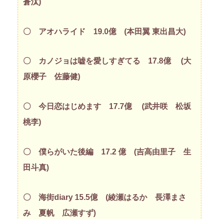
蒼汰)
〇 アオハライド 19.0億 (本田翼 東出昌大)
〇 カノジョは嘘を愛しすぎてる 17.8億 (大
原櫻子 佐藤健)
〇 今日恋はじめます 17.7億 (武井咲 松坂
桃李)
〇 僕らがいた後編 17.2 億 (吉高由里子 生
田斗真)
〇 海街diary 15.5億 (綾瀬はるか 長澤まさ
み 夏帆 広瀬すず)