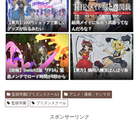
【東方】100円ショップで新しい
結局メイドに似合う武器ってな
グッズが出るみたい
んだろな？
【朗報】Switch2版『FF14』緊
【東方】鶴岡八幡宮ぼんぼり祭
急メンテでロード時間が8秒から
6秒に 信者いわく爆速で技術力
すごい
監獄学園(プリズンスクール)
アニメ・漫画：ヤンマガ
監獄学園
プリズンスクール
スポンサーリンク