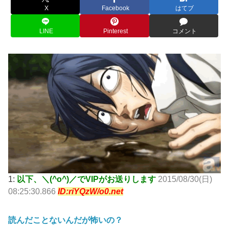
X
Facebook
はてブ
LINE
Pinterest
コメント
1:
以下、＼(^o^)／でVIPがお送りします
2015/08/30(日)
08:25:30.866
ID:riYQzW/o0.net
読んだことないんだが怖いの？