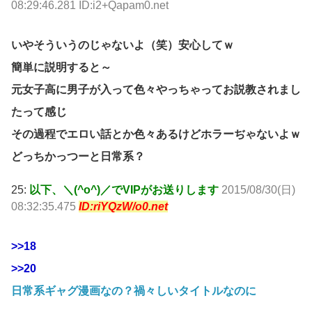
08:29:46.281 ID:i2+Qapam0.net
いやそういうのじゃないよ（笑）安心してｗ
簡単に説明すると～
元女子高に男子が入って色々やっちゃってお説教されまし
たって感じ
その過程でエロい話とか色々あるけどホラーぢゃないよｗ
どっちかっつーと日常系？
25:
以下、＼(^o^)／でVIPがお送りします
2015/08/30(日)
08:32:35.475
ID:riYQzW/o0.net
>>18
>>20
日常系ギャグ漫画なの？禍々しいタイトルなのに