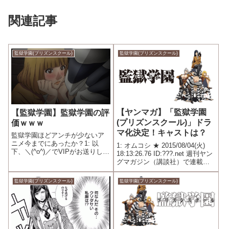
関連記事
監獄学園(プリズンスクール)
監獄学園(プリズンスクール)
【ヤンマガ】「監獄学園
【監獄学園】監獄学園の評
(プリズンスクール)」ドラ
価ｗｗｗ
マ化決定！キャストは？
監獄学園ほどアンチが少ないア
ニメ今までにあったか？1: 以
1: オムコシ ★ 2015/08/04(火)
下、＼(^o^)／でVIPがお送りしま
18:13:26.76 ID:???.net 週刊ヤン
す 2015/08/22(土) 12:14:45.596
グマガジン（講談社）で連載中
ID:dui/Iq480.net 今期アニメラン
の平本アキラによる大ヒットコ
キングとかでも監獄学園上位に
ミック 「監獄学園」のテレビド
監獄学園(プリズンスクール)
監獄学園(プリズンスクール)
は誰も文句...
ラマ化が発表された。実写化を
手掛けるのは、 『ヌイグ...