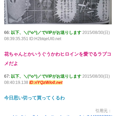
66:
以下、＼(^o^)／でVIPがお送りします
2015/08/30(日)
08:39:35.351 ID:H2btqeUl0.net
花ちゃんとかいうぐうかわヒロインを愛でるラブコ
メだよ
67:
以下、＼(^o^)／でVIPがお送りします
2015/08/30(日)
08:40:19.138
ID:riYQzW/o0.net
今日思い切って買ってくるわ
引用元：