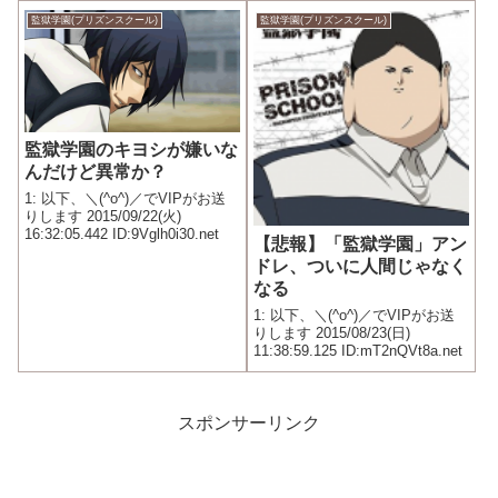
らない
監獄学園(プリズンスクール)
監獄学園(プリズンスクール)
監獄学園のキヨシが嫌いな
んだけど異常か？
1: 以下、＼(^o^)／でVIPがお送
りします 2015/09/22(火)
16:32:05.442 ID:9Vglh0i30.net
【悲報】「監獄学園」アン
ドレ、ついに人間じゃなく
なる
1: 以下、＼(^o^)／でVIPがお送
りします 2015/08/23(日)
11:38:59.125 ID:mT2nQVt8a.net
スポンサーリンク