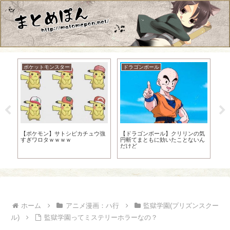
ポケットモンスター
ドラゴンボール
撃
【ポケモン】サトシピカチュウ強
【ドラゴンボール】クリリンの気
【
すぎワロタｗｗｗｗ
円斬てまともに効いたことないん
ラ
だけど
大
ホーム
アニメ漫画：ハ行
監獄学園(プリズンスクー
ル)
監獄学園ってミステリーホラーなの？