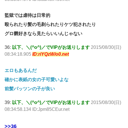
監獄では虐待は日常的
殴られたり髪の毛剃られたりケツ犯されたり
グロ欝好きなら見たらいいんじゃない
36:
以下、＼(^o^)／でVIPがお送りします
2015/08/30(日)
08:34:18.905
ID:riYQzW/o0.net
エロもあるんだ
確かに表紙の女の子可愛いよな
前髪パッツンの子が良い
39:
以下、＼(^o^)／でVIPがお送りします
2015/08/30(日)
08:34:58.134 ID:Jpm85CEur.net
>>36