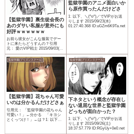
監獄学園のアニメ面白いか
ら原作買ったんだけどさ
1: 以下、＼(^o^)／でVIPがお送
【監獄学園】裏生徒会長の
りします 2015/09/23(水)
あのダサい私服が意外にも
01:27:40.368 ID:uGZm6K9Ta.net
好評ｗｗｗｗｗｗ
お前ら彼女がこんな服装でデー
トに来たらどうすんの？引用
元： 愛のVIP戦士 2015/09/03(木)
09:42:17.943 ID:iX8iamvn0.net
監獄学園(プリズンスクール)
監獄学園(プリズンスクール)
【監獄学園】花ちゃん可愛
下ネタという概念が存在し
いのは分かるんだけどさぁ
ない退屈な世界と監獄学園
引用元： 「監獄学園の花ちゃん
どっちが面白かった？
可愛い！」←分かる 「キヨシ
1: 以下、＼(^o^)／でVIPがお送
とくっつけ！」←は？1: 以下、
りします 2015/09/26(土)
＼(^o^)／でVIPがお送りします
18:37:57.779 ID:RGyUy+0e0.net
2015/09/01(火) 18:20:26.630
ID:iTez2Z5aa.net そういうのい