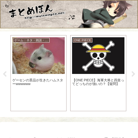
ゲーム：ネタ・雑談・ニュース
ONE PIECE
グル
か
ゲーセンの景品が生きたハムスタ
【ONE PIECE】海軍大将と四皇っ
ーwwwwww
てどっちのが強いの？【疑問】
プ