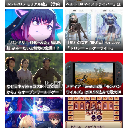
026 GWXメモリアル編」【予約
ベルト DXマイスドライバー」ほ
開始】
か【本日予約開始！】
『バンドリ！ ゆめ∞みた』8話感
【勝利の女神:NIKKE】Hanabee
想 みゅーたいぷ解散の危機！？
「ドロシー – ルナーライト」
「プリバティ – シャープレッス
ン」「アルカナ：フォーチュン
メイト」【フィギュア化決定】
なぜ日本が誇る巨大IP「北の国
メディア「Switch2版『モンハン
から」をオープンワールドゲー
ワイルズ』はDLSS込みで最大14
ム化しないのか？
40p動作」