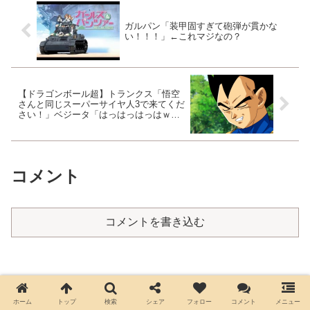
ガルパン「装甲固すぎて砲弾が貫かな
い！！！」←これマジなの？
【ドラゴンボール超】トランクス「悟空
さんと同じスーパーサイヤ人3で来てくだ
さい！」ベジータ「はっはっはっはｗｗ
ｗｗｗｗｗｗｗｗ」
コメント
コメントを書き込む
ホーム
トップ
検索
シェア
フォロー
コメント
メニュー