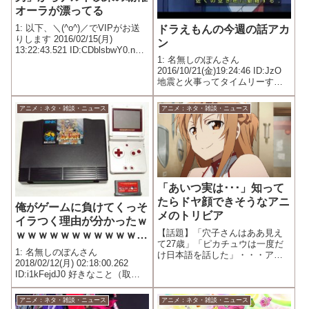
オーラが漂ってる
1: 以下、＼(^o^)／でVIPがお送
ドラえもんの今週の話アカ
りします 2016/02/15(月)
ン
13:22:43.521 ID:CDblsbwY0.net
1: 名無しのぽんさん
鬼才を感じる
2016/10/21(金)19:24:46 ID:JzO
地震と火事ってタイムリーすぎ
る
アニメ：ネタ・雑談・ニュース
アニメ：ネタ・雑談・ニュース
「あいつ実は･･･」知って
たらドヤ顔できそうなアニ
俺がゲームに負けてくっそ
メのトリビア
イラつく理由が分かったｗ
【話題】「穴子さんはああ見え
ｗｗｗｗｗｗｗｗｗｗｗｗ
て27歳」「ピカチュウは一度だ
ｗｗｗｗｗｗｗｗｗｗｗｗ
1: 名無しのぽんさん
け日本語を話した」・・・アニ
ｗｗｗ
2018/02/12(月) 02:18:00.262
メのトリビア５1: 鴉 ★
ID:i1kFejdJ0 好きなこと（取り
2015/08/24(月) 15:01:42.89
柄）がそれしかないから 他人よ
ID:???.net
り劣っていると思いたくないか
アニメ：ネタ・雑談・ニュース
アニメ：ネタ・雑談・ニュース
ら