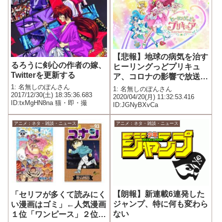
【悲報】地球の病気を治す
るろうに剣心の作者の嫁、
ヒーリングっどプリキュ
Twitterを更新する
ア、コロナの影響で放送延
期になり敗北する…
1: 名無しのぽんさん
1: 名無しのぽんさん
2017/12/30(土) 18:35:36.683
2020/04/20(月) 11:32:53.416
ID:txMgHN8na 猫・即・撮
ID:JGNyBXvCa
アニメ：ネタ・雑談・ニュース
アニメ：ネタ・雑談・ニュース
【朗報】新連載6連発した
「セリフが多くて読みにく
ジャンプ、特に何も変わら
い漫画はゴミ」←人気漫画
ない
１位「ワンピース」２位