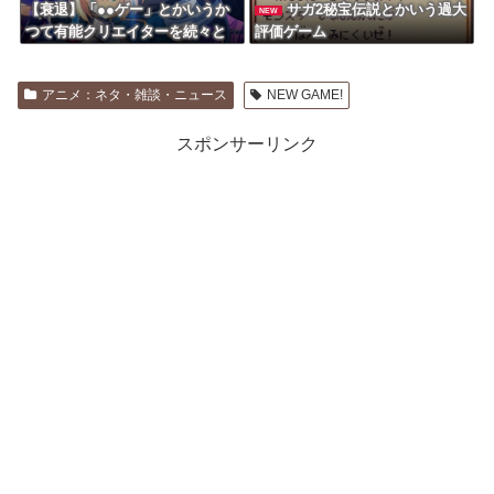
【衰退】「●●ゲー」とかいうか
サガ2秘宝伝説とかいう過大
NEW
つて有能クリエイターを続々と
評価ゲーム
輩出した謎の界隈wwwww
アニメ：ネタ・雑談・ニュース
NEW GAME!
スポンサーリンク