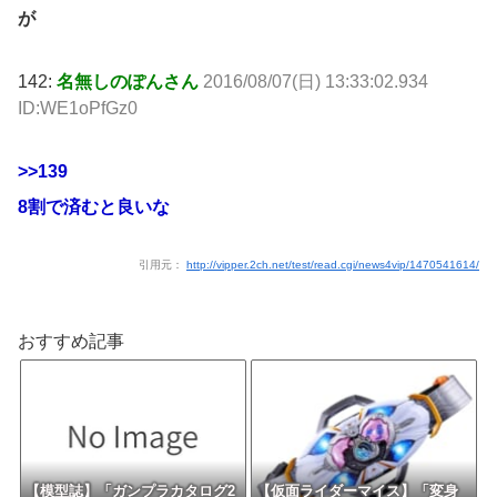
が
142:
名無しのぽんさん
2016/08/07(日) 13:33:02.934
ID:WE1oPfGz0
>>139
8割で済むと良いな
引用元：
http://vipper.2ch.net/test/read.cgi/news4vip/1470541614/
おすすめ記事
【模型誌】「ガンプラカタログ2
【仮面ライダーマイス】「変身