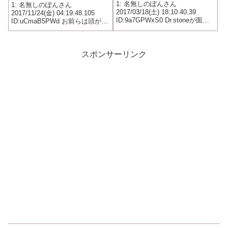
「コナン」な件ｗｗｗｗｗ
1: 名無しのぽんさん
1: 名無しのぽんさん
2017/03/18(土) 18:10:40.39
ｗ
2017/11/24(金) 04:19:48.105
ID:9a7GPWxS0 Dr.stoneが面白
ID:uCmaB5PWd お前らは頭が悪
い模様
いから複雑な日本語を理解でき
なくてイライラしてるだけだろ
ｗｗｗｗｗｗｗｗｗｗ 異端カッ
ケーｗｗｗｗｗｗｗｗｗｗ
スポンサーリンク