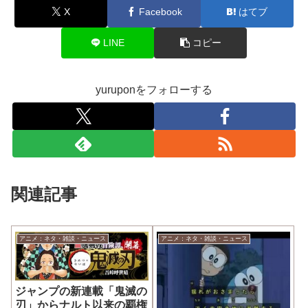
X
Facebook
はてブ
LINE
コピー
yuruponをフォローする
関連記事
アニメ：ネタ・雑談・ニュース
アニメ：ネタ・雑談・ニュース
ジャンプの新連載「鬼滅の
刃」からナルト以来の覇権