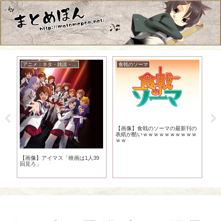
アニメ：ネタ・雑談・ニュース
食戟のソーマ
N
ヒ
【画像】食戟のソーマの最新刊の
【N
ス
表紙が酷いｗｗｗｗｗｗｗｗｗｗ
定
俺
ｗｗ
【画像】アイマス「映画は1人39
回見ろ」