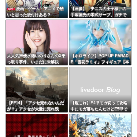
漫画・ゲーム・アニメで酷
【画像】「テニスの王子様」の
NEW
いと思った後付けある？
手塚国光の零式サーブ、ガチで
強すぎるｗｗｗｗ
大人気声優水瀬いのりさんのX乗
【ホロライブ】POP UP PARAD
っ取り事件、いまだに未解決
E「雪花ラミィ」フィギュア【本
日発売】
【FF14】「アクセ売れないんだ
【艦これ】E4甲モガ切って攻略
が？」アクセが大量に売れ残
中にモガ落ちたんだけどE5甲で
り、にんじんのほうが嬉しいま
使うために育てる価値ある？
である【クレセントアイル】