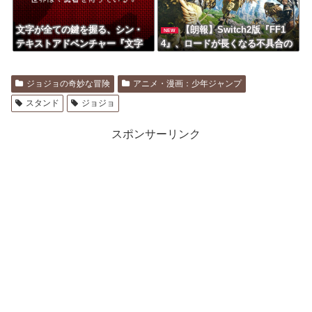
文字が全ての鍵を握る、シン・
【朗報】Switch2版『FF1
NEW
テキストアドベンチャー『文字
4』、ロードが長くなる不具合の
遊戯』PS5版が8/20リリース決定
修正パッチを本日配信
ジョジョの奇妙な冒険
アニメ・漫画：少年ジャンプ
スタンド
ジョジョ
スポンサーリンク