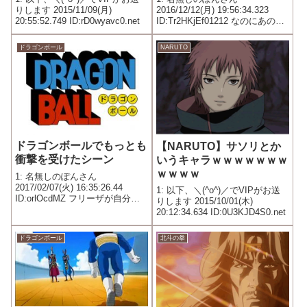
りします 2015/11/09(月)
2016/12/12(月) 19:56:34.323
20:55:52.749 ID:rD0wyavc0.net
ID:Tr2HKjEf01212 なのにあの仕
打ち かわいそう
ドラゴンボール
NARUTO
ドラゴンボールでもっとも
【NARUTO】サソリとか
衝撃を受けたシーン
いうキャラｗｗｗｗｗｗｗ
ｗｗｗｗ
1: 名無しのぽんさん
2017/02/07(火) 16:35:26.44
1: 以下、＼(^o^)／でVIPがお送
ID:orlOcdMZ フリーザが自分の
りします 2015/10/01(木)
技で真っ二つになった瞬間
20:12:34.634 ID:0U3KJD4S0.net
ドラゴンボール
北斗の拳