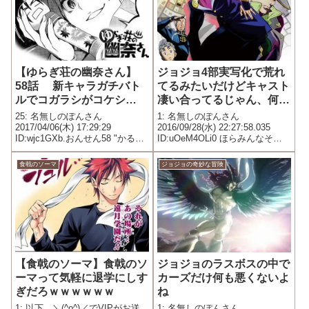
【ゆらぎ荘の幽奈さん】
ジョジョ4部実写化で荒れ
58話 新キャラガチバト
てるみたいだけどキャスト
ルでコガラシがコケシ
凄い合ってるじゃん、何が
化？！ｗｗｗｗｗｗｗ【ネ
不満なの？
25: 名無しのぽんさん
1: 名無しのぽんさん
タバレ】
2017/04/06(木) 17:29:29
2016/09/28(水) 22:27:58.035
ID:wjc1GXb.おんせん58 "かる
ID:uOeM4OLi0 ほらみんなそっ
ら"と"マトラ"扉画：コガラシと
くり
幽奈、「どぽーん！」前の朝八
食戟のソーマ
ジョジョの奇妙な冒険
咫鋼なのはコガラシ本人ではな
く、その師匠黒翼は大天狗の緋
扇かるら(...
【食戟のソーマ】食戟のソ
ジョジョのラスボスの中で
ーマって気軽に退学にしす
カーズだけ何も悪くないよ
ぎだろｗｗｗｗｗｗ
ね
1: 以下、＼(^o^)／でVIPがお送
1: 名無しのぽんさん