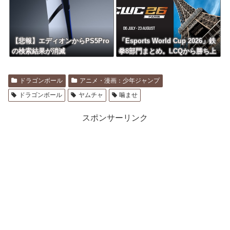
【悲報】エディオンからPS5Pro
「Esports World Cup 2026」鉄
の検索結果が消滅
拳8部門まとめ。LCQから勝ち上
がった無名のパキスタン勢が優
勝
ドラゴンボール
アニメ・漫画：少年ジャンプ
ドラゴンボール
ヤムチャ
噛ませ
スポンサーリンク