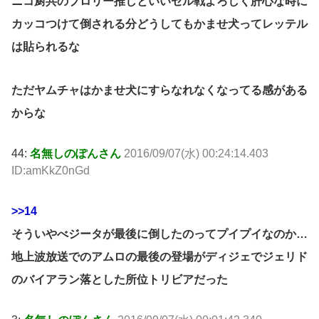
ニコ厨共のブロリー推しといいセル戦よろしく肝心な時に
カッコつけて倒される分どうしてもかませ犬ってレッテル
は貼られるな
ただヤムチャはかませ犬にすらなれなくなってる感がある
からな
44:
名無しのぽんさん
2016/09/07(水) 00:24:14.403
ID:amKkZ0nGd
>>14
そういやべジータが最後に倒したのってプイプイなのか…
地上波放送でのアムロの最後の登場がディジェでジェリド
のバイアラン落とした所位トリビアだった