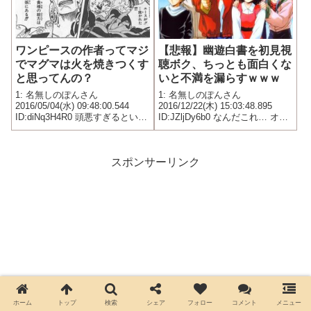
ワンピースの作者ってマジ
【悲報】幽遊白書を初見視
でマグマは火を焼きつくす
聴ボク、ちっとも面白くな
と思ってんの？
いと不満を漏らすｗｗｗ
1: 名無しのぽんさん
1: 名無しのぽんさん
2016/05/04(水) 09:48:00.544
2016/12/22(木) 15:03:48.895
ID:diNq3H4R0 頭悪すぎるという
ID:JZljDy6b0 なんだこれ… オッ
か..... 大人でしょ？ヤバくない？
サンはこんなのが好きなの？理
それは....
解不能
スポンサーリンク
ホーム
トップ
検索
シェア
フォロー
コメント
メニュー