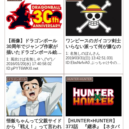
【画像】ドラゴンボール
ワンピースのガイコツ剣士
30周年でジャンプ作家が
いらない派って何が嫌なの
描いたドラゴンボール絵ｗ
1: 名無しのぽんさん
ｗｗｗｗｗｗｗ
2019/03/31(日) 13:42:51.031
1: 風吹けば名無し＠＼(^o^)／
ID:EbsNvfvA0 ぶっちゃけ今のゾ
2016/01/20(水) 17:40:58.02
ロよりかっこいい
ID:pPYT6WKI0.net
ドラゴンボール
HUNTER×HUNTER
悟飯ちゃんって父親サイド
【HUNTER×HUNTER】
から「戦え！」って言われ
373話 『継承』【ネタバ