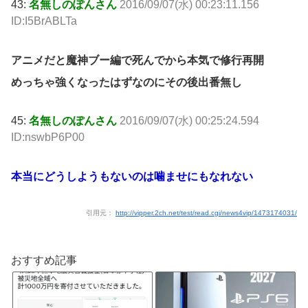
43:
名無しのぽんさん
2016/09/07(水) 00:23:11.156
ID:I5BrABLTa
アニメだと魔神ブー編で死んでから本気で修行再開
めっちゃ強くなったはずなのにその後出番無し
45:
名無しのぽんさん
2016/09/07(水) 00:25:24.594
ID:nswbP6P00
本当にどうしようもないのは噛ませにもなれない
引用元：
http://vipper.2ch.net/test/read.cgi/news4vip/1473174031/
おすすめ記事