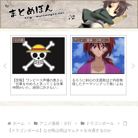
その他
アニメ・漫画：少年ジャンプ
ニ
な
【悲報】ワンピース声優の奥さん
るろうに剣心の主題歌ほど内容無
【
「仕事をやめろと言ってくる仕事
視したテーマソングって無いよね
ｗ
仲間がいた。絶対に許さない」
ｗ
ホーム
アニメ漫画：タ行
ドラゴンボール
【ドラゴンボール】なぜ鳥山明はヤムチャを冷遇するのか