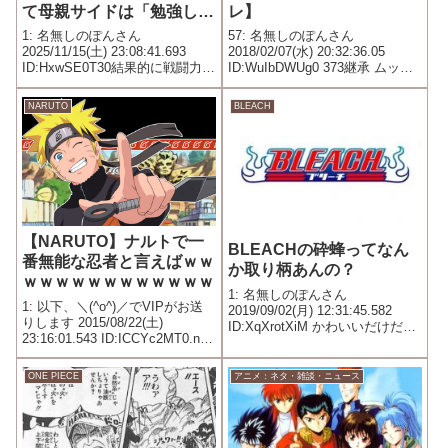
て母親サイドは「勉強し
レ】
ろ！」って言われた結果
1: 名無しのぽんさん
57: 名無しのぽんさん
2025/11/15(土) 23:08:41.693
2018/02/07(水) 20:32:36.05
ID:HxwSE0T30結果的に戦闘力も
ID:WuIbDWUg0 373継承 ムッセ
特段高くなく学者にも専念して
「第2王子(カミーラ)様、第1王子
なさそうな中途半端な奴になっ
(ベンジャミン)様暗殺計画犯とし
NARUTO
BLEACH
たよな
て拘束します」 ムッセ「会話は
記録しました。一歩でも...
【NARUTO】ナルトで一
BLEACHの砕蜂ってなん
番無能な忍者と言えばｗｗ
か取り柄あんの？
ｗｗｗｗｗｗｗｗｗｗｗｗ
1: 名無しのぽんさん
1: 以下、＼(^o^)／でVIPがお送
2019/09/02(月) 12:31:45.582
りします 2015/08/22(土)
ID:XqXrotXiM かわいいだけだろ
23:16:01.543 ID:ICCYc2MT0.net
あれ
誰？
ONE PIECE
アニメ：ネタ・雑談・ニュース