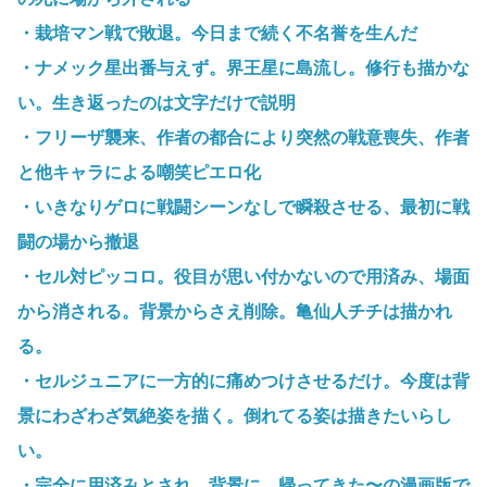
・栽培マン戦で敗退。今日まで続く不名誉を生んだ
・ナメック星出番与えず。界王星に島流し。修行も描かな
い。生き返ったのは文字だけで説明
・フリーザ襲来、作者の都合により突然の戦意喪失、作者
と他キャラによる嘲笑ピエロ化
・いきなりゲロに戦闘シーンなしで瞬殺させる、最初に戦
闘の場から撤退
・セル対ピッコロ。役目が思い付かないので用済み、場面
から消される。背景からさえ削除。亀仙人チチは描かれ
る。
・セルジュニアに一方的に痛めつけさせるだけ。今度は背
景にわざわざ気絶姿を描く。倒れてる姿は描きたいらし
い。
・完全に用済みとされ、背景に。帰ってきた〜の漫画版で