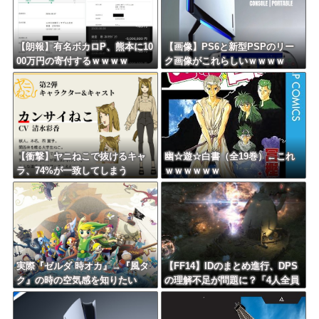
【朗報】有名ボカロP、熊本に10
【画像】PS6と新型PSPのリー
00万円の寄付するｗｗｗｗ
ク画像がこれらしいｗｗｗｗ
【衝撃】ヤニねこで抜けるキャ
幽☆遊☆白書（全19巻）←これ
ラ、74%が一致してしまう
ｗｗｗｗｗｗ
実際『ゼルダ 時オカ』→『風タ
【FF14】IDのまとめ進行、DPS
ク』の時の空気感を知りたい
の理解不足が問題に？「4人全員
で成り立たせるもの」