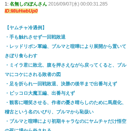
1:
名無しのぽんさん
2016/09/07(水) 00:00:31.285
ID:M/uHwbUp0
【ヤムチャ冷遇例】
・手も触れさせず一回戦敗退
・レッドリボン軍編、ブルマと喧嘩により展開から置いて
きぼり食らわす
・ミイラ君に敗北、腹を押さえながら戻ってくると、ブル
マにコケにされる敗者の図
・足を折られ一回戦敗退、決勝の後半まで出番与えず
・ピッコロ大魔王編、出番与えず
・観客に嘲笑させる、作者の憂さ晴らしのために馬鹿化、
稽古という名のいびり、ブルマから恥扱い
・ブルマと喧嘩により初期キャラなのにヤムチャだけ悟空
の死に場から外される