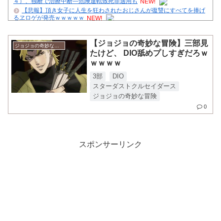
４）、独断で治療中断―危険運転致死罪適用も
NEW!
【悲報】頂き女子に人生を狂わされたおじさんが復讐にすべてを捧げ
るヱロゲが発売ｗｗｗｗｗ
NEW!
【衝撃】ガンダムSEEDさん、絶対にあり得ないだろって設定がこち
らｗｗｗ
NEW!
【ジョジョの奇妙な冒険】三部見
【にじさんじ】本日20時から、ののはとあゆゆでコラボ！
NEW!
ジョジョの奇妙な冒険
たけど、 DIO舐めプしすぎだろｗ
【衝撃】ドラゴンボールの天下一武道会、やっぱりヤラセだったｗｗ
ｗ
NEW!
ｗｗｗｗ
【復活予告】管理人、クダクダ
3部
DIO
【画像】NARUTO三大謎の一つ、「羅生門」とは一体何だったの
スターダストクルセイダース
か！？
ジョジョの奇妙な冒険
舌を絡ませて、唾液交換して── ちゅっちゅしながらの濃厚エッ画像♪
0
ジャンプで綺麗に終わった名作ないよな
クレバテスⅡ-魔獣の王と偽りの勇者伝承- 第4話 感想：敵を探すより
トアの書を餌に誘き出す作戦！
【ハンターハンター】再登場するかな
スポンサーリンク
Powered by livedoor 相互RSS