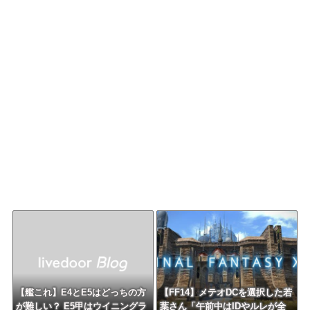
【艦これ】E4とE5はどっちの方
【FF14】メテオDCを選択した若
が難しい？ E5甲はウイニングラ
葉さん「午前中はIDやルレが全