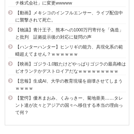
チ株式会社」に変更wwwww
【動画】メキシコのインフルエンサー、ライブ配信中
に襲撃されて死亡。
【物議】青汁王子、熊本への1000万円寄付を「偽造」
と批判 証拠提示後の対応に疑問の声
【ハンターハンター】ヒンリギの能力、具現化系の範
疇超えてません？ｗｗｗｗｗｗ
【映画】ゴジラ-1.0観たけどやっぱりゴジラの最高峰は
ビオランテかデストロイアだなｗｗｗｗｗｗｗｗｗ
【悲報】生成AI、大学の教育現場を崩壊させてしまう
ｗｗｗｗ
【驚愕】優木まおみ、くみっきー、菊地亜美……タレ
ント達が次々とアジアの国々へ移住する本当の理由っ
て何？