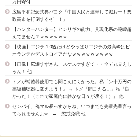
万円寄付
広島平和記念式典パヨク「中国人民と連帯して戦おー！悪
政高市を打倒するぞー！」
【ハンターハンター】ヒンリギの能力、具現化系の範疇超
えてません？ｗｗｗｗｗｗ
【映画】ゴジラ-1.0観たけどやっぱりゴジラの最高峰はビ
オランテかデストロイアだなｗｗｗｗｗｗｗｗｗ
【画像】広瀬すずさん、スケスケすぎて・・全て丸見えじ
ゃん！ 他
トメが補聴器使用でも聞こえにくかった。私『ン十万円の
高級補聴器に変えよう！』 → トメ「聞こえる…」私『良
かった！（これで家庭内に静かな日々が戻る！）』 他
センパイ、俺マル暴っすからね、いつまでも先輩先輩言っ
てられませんよw → 懲戒免職 他