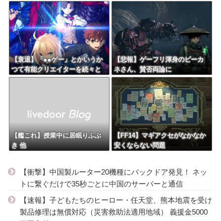
【衰退】「●●ゲー」とかいうか
【悲報】ゲーフリ渾身のビーカ
つて有能クリエイターを続々と
ネさん、賛否両論に
輩出した謎の界隈wwwww
【艦これ】授業中に居眠りふぶ
【FF14】マギアクセがなかなか
き 他
安くならない問題
【衝撃】中国製ルーター20機種にバックドア発見！ ネッ
トに繋ぐだけで35秒ごとに中国のサーバーと通信
【速報】子どもたちのヒーロー・任天堂、熊本地震を受け
製品修理は無償対応（災害救助法適用地域） 義援金5000