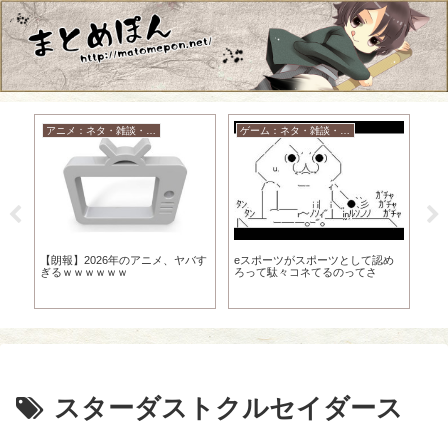
アニメ：ネタ・雑談・ニュース
ゲーム：ネタ・雑談・ニュース
【
最
境
【朗報】2026年のアニメ、ヤバす
eスポーツがスポーツとして認め
に
ぎるｗｗｗｗｗｗ
ろって駄々コネてるのってさ
ｗ
スターダストクルセイダース