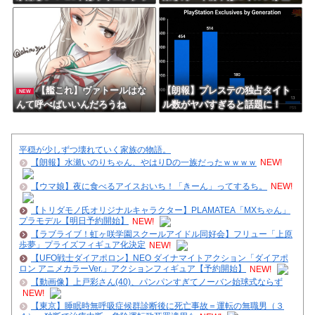
ンって聞いたんだけど
然マッチしない…」→DCトラベ
ルやリージョン内フリーマッチ
化で気にならなくなるぞ！
【艦これ】ヴァトールはな
【朗報】プレステの独占タイト
NEW
んて呼べばいいんだろうね
ル数がヤバすぎると話題に！
平穏が少しずつ壊れていく家族の物語。
【朗報】水瀬いのりちゃん、やはりDの一族だったｗｗｗｗ
NEW!
【ウマ娘】夜に食べるアイスおいち！「きーん」ってするち。
NEW!
【トリダモノ氏オリジナルキャラクター】PLAMATEA「MXちゃん」
プラモデル【明日予約開始】
NEW!
【ラブライブ！虹ヶ咲学園スクールアイドル同好会】フリュー「上原
歩夢」プライズフィギュア化決定
NEW!
【UFO戦士ダイアポロン】NEO ダイナマイトアクション「ダイアポ
ロン アニメカラーVer.」アクションフィギュア【予約開始】
NEW!
【動画像】上戸彩さん(40)、パンパンすぎてノーバン始球式ならず
NEW!
【東京】睡眠時無呼吸症候群診断後に死亡事故＝運転の無職男（３