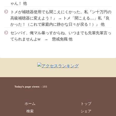
ゃん！ 他
トメが補聴器使用でも聞こえにくかった。私『ン十万円の
高級補聴器に変えよう！』 → トメ「聞こえる…」私『良
かった！（これで家庭内に静かな日々が戻る！）』 他
センパイ、俺マル暴っすからね、いつまでも先輩先輩言っ
てられませんよw → 懲戒免職 他
Today's page views: :
193
ホーム
トップ
検索
シェア