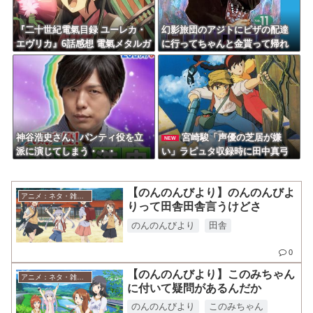
Powered by livedoor 相互RSS
『二十世紀電氣目録 ユーレカ・
幻影旅団のアジトにピザの配達
エヴリカ』6話感想 電氣メタルガ
に行ってちゃんと金貰って帰れ
ールズバンド爆誕
る可能性ある？
神谷浩史さん、パンティ役を立
宮崎駿「声優の芝居が嫌
NEW
派に演じてしまう・・・
い」ラピュタ収録時に田中真弓
にピシャリ・・・
【のんのんびより】のんのんびよ
アニメ：ネタ・雑談・ニュース
りって田舎田舎言うけどさ
のんのんびより
田舎
0
【のんのんびより】このみちゃん
アニメ：ネタ・雑談・ニュース
に付いて疑問があるんだか
のんのんびより
このみちゃん