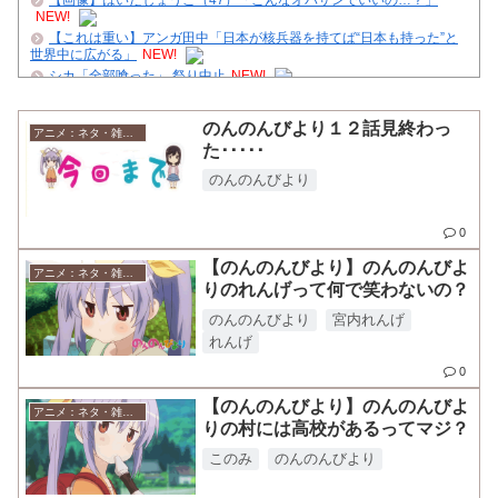
NEW!
【これは重い】アンガ田中「日本が核兵器を持てば“日本も持った”と
世界中に広がる」
NEW!
シカ「全部喰った」 祭り中止
NEW!
声優・矢尾一樹さんの現在の姿・・・
NEW!
【朗報】最終回で「えっ？マジで？」ってなったアニメｗｗｗ
NEW!
のんのんびより１２話見終わっ
アニメ：ネタ・雑談・ニュース
た･････
【復活予告】管理人、クダクダ
【画像】NARUTO三大謎の一つ、「羅生門」とは一体何だったの
のんのんびより
か！？
舌を絡ませて、唾液交換して── ちゅっちゅしながらの濃厚エッ画像♪
0
ジャンプで綺麗に終わった名作ないよな
【のんのんびより】のんのんびよ
クレバテスⅡ-魔獣の王と偽りの勇者伝承- 第4話 感想：敵を探すより
アニメ：ネタ・雑談・ニュース
りのれんげって何で笑わないの？
トアの書を餌に誘き出す作戦！
【ハンターハンター】再登場するかな
のんのんびより
宮内れんげ
れんげ
Powered by livedoor 相互RSS
0
【のんのんびより】のんのんびよ
アニメ：ネタ・雑談・ニュース
りの村には高校があるってマジ？
このみ
のんのんびより