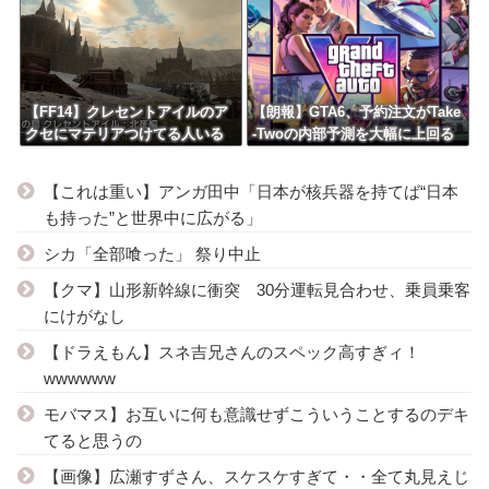
【FF14】クレセントアイルのア
【朗報】GTA6、予約注文がTake
クセにマテリアつけてる人いる
-Twoの内部予測を大幅に上回る
けど意味あるの？
【これは重い】アンガ田中「日本が核兵器を持てば“日本
も持った”と世界中に広がる」
シカ「全部喰った」 祭り中止
【クマ】山形新幹線に衝突 30分運転見合わせ、乗員乗客
にけがなし
【ドラえもん】スネ吉兄さんのスペック高すぎィ！
wwwwww
モバマス】お互いに何も意識せずこういうことするのデキ
てると思うの
【画像】広瀬すずさん、スケスケすぎて・・全て丸見えじ