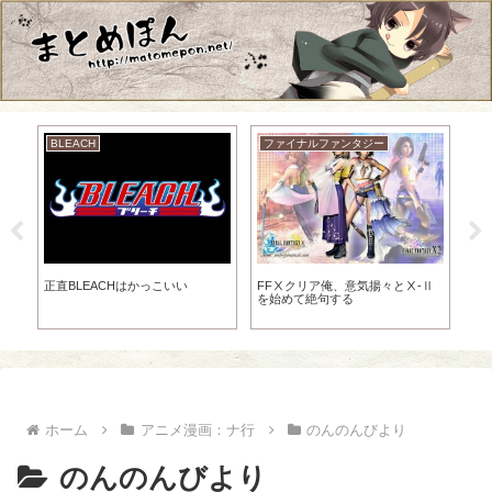
BLEACH
ファイナルファンタジー
北
ア
iv
正直BLEACHはかっこいい
FFⅩクリア俺、意気揚々とⅩ-Ⅱ
ケ
ww
を始めて絶句する
悪
す
ホーム
アニメ漫画：ナ行
のんのんびより
のんのんびより