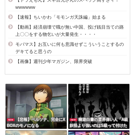
wwwwww
【速報】ちいかわ「モモンガ天誅編」始まる
【動画】経済崩壊で職が無い中国、投げ銭目当ての路
上〇〇をする物乞いが大量発生・・・・
モバマス】お互いに何も意識せずこういうことするの
デキてると思うの
【画像】週刊少年マガジン、限界突破
【悲報】ペルソナ、完全にX
幽遊白書の霊界偉い人「A級
NEW
NEW
BOXのモノになる
妖怪より強いのはS級って付けた
ろ！」←この発想