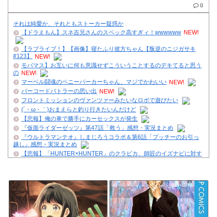
0
それは純愛か、それともストーカー疑惑か
【ドラえもん】スネ吉兄さんのスペック高すぎィ！wwwwww
NEW!
【ラブライブ！】【画像】寝たふり彼方ちゃん【叛逆のニジガサキ
#123】
NEW!
モバマス】お互いに何も意識せずこういうことするのデキてると思う
の
NEW!
マーベル闘魂のペニーパーカーちゃん、マジでかわいい
NEW!
バーコードバトラーの思い出
NEW!
フロントミッションのヴァンツァーみたいなロボで遊びたい
(´・ω・｀)おまえらと釣り行きたいんだけど
【悲報】俺の車で勝手にカーセックスが発生
『仮面ライダーゼッツ』第47話「救う」感想・実況まとめ
『ウルトラマンテオ』しまじろうコラボ＆第6話「プッチーのお引っ
越し」感想・実況まとめ
【悲報】「HUNTER×HUNTER」のクラピカ、師匠のイズナビに対す
る態度が本当に酷い！！
【熊本地震】株式会社ポケモンが1億円を、ソニーが5000万円を寄
付。熊本への支援続々発表！
クレバテスⅡ-魔獣の王と偽りの勇者伝承- 第4話 感想：敵を探すより
トアの書を餌に誘き出す作戦！
【悲報】グルメ漫画の金字塔『美味しんぼ』、家庭で真似できるレシ
ピがない