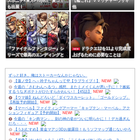
スポニチ×東方Project 夏コミ
【艦これ】ママッチャーウサギ
も出展！
他
『ファイナルファンタジー』シ
ドラクエ12を11より完成度
NEW
リーズで最高のエンディングと
上げるために必要なことは
いえば
ずっと好き。俺はストーカーなんかじゃない。
【蓮ノ空】へ～吟子ちゃんって💜【ラブライブ！】
NEW!
今週の「さむわんへるつ」感想、またミメイくんが悪い子に！？嫉妬
するうなぎポテトがひたすらかわいい！【45話】
NEW!
【ウマ娘】ねんどろいど「ダイワスカーレット」「ゴールドシップ」
【再販予約開始】
NEW!
【マーベル】ファイティングアーマー「キャプテン・マーベル」アク
ションフィギュア【予約開始】
NEW!
今週の「キン肉マン」、刻の神の姿がついに明らかに！！デカ過ぎん
だろ・・・
NEW!
【うおむすめ】黄金マアジ3Dお披露目！もうソフマップ通じないやろ
NEW!
【画像】はいだしょうこ（47）「こんなオバサンでいいの…？」