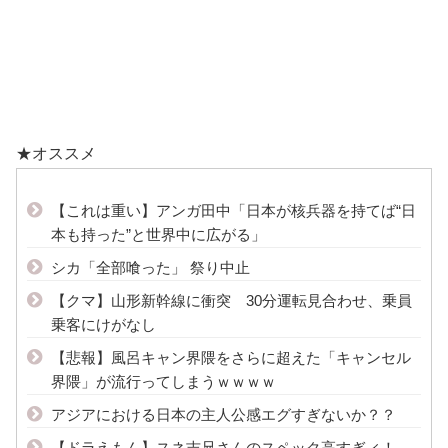
★オススメ
【これは重い】アンガ田中「日本が核兵器を持てば“日
本も持った”と世界中に広がる」
シカ「全部喰った」 祭り中止
【クマ】山形新幹線に衝突 30分運転見合わせ、乗員
乗客にけがなし
【悲報】風呂キャン界隈をさらに超えた「キャンセル
界隈」が流行ってしまうｗｗｗｗ
アジアにおける日本の主人公感エグすぎないか？？
【ドラえもん】スネ吉兄さんのスペック高すぎィ！