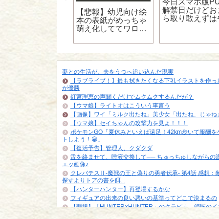
ロコダインさん、
今日スマホ版PU
ラン戦以降空気
解禁日だけどお
【悲報】幼児向け絵
ら取り敢えずは
本の表紙がめっちゃ
の？
萌え化しててワロタ
ｗｗｗｗｗｗｗｗｗ
ｗ
妻との生活が、夫をうつへ追い込んだ現実
【ラブライブ！】最も拭きたくなる下乳イラストを作っ
が優勝
釘宮理恵の声聞くだけでムクムクするんだが？
【ウマ娘】ライトオはこういう事言う
【画像】ワイ「ミルク出たね」美少女「出たね、じゃね
【ウマ娘】セイちゃんの攻撃力を見よ！！！
ポケモンGO「夏休みといえば遠足！42km歩いて報酬を
トしよう！😁」
【復活予告】管理人、クダクダ
舌を絡ませて、唾液交換して── ちゅっちゅしながらの
エッ画像♪
クレバテスⅡ-魔獣の王と偽りの勇者伝承- 第4話 感想：
探すよりトアの書を餌...
【ハンターハンター】再登場するかな
フィギュアの出来の良い悪いの基準ってどこで決まるの
【悲報】「HUNTER×HUNTER」のクラピカ、師匠の
ビに対する態度が本...