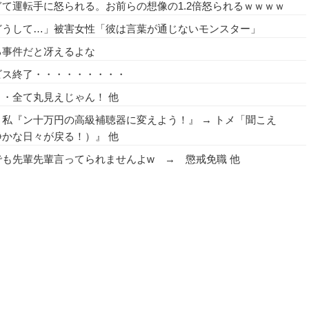
て運転手に怒られる。お前らの想像の1.2倍怒られるｗｗｗｗ
どうして…」被害女性「彼は言葉が通じないモンスター」
る事件だと冴えるよな
ビス終了・・・・・・・・・
・全て丸見えじゃん！ 他
私『ン十万円の高級補聴器に変えよう！』 → トメ「聞こえ
かな日々が戻る！）』 他
も先輩先輩言ってられませんよw → 懲戒免職 他