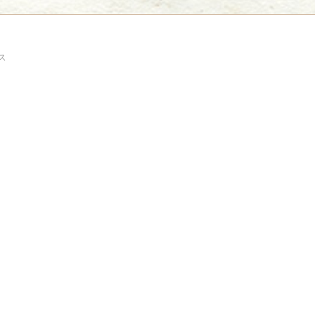
Powe
Powered by livedoor 相互RSS
ス