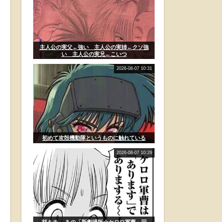
主人公の実父←強い 主人公の実姉←クソ強
い 主人公の実兄←こいつ
2026-08-07 10:31
初めて攻殻機動隊というものに触れている
2026-08-07 10:29