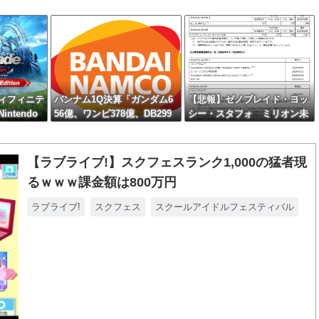
ィフィニテ
バンナム1Q決算「ガンダム6
【悲報】ゼノブレイド・ヨッ
ntendo
56億、ワンピ378億、DB299
シー・スタフォ ミリオン未
』3,713 本
億、NARUTO73億、仮面ライ
達・・・
ダー71億、アンパンマン28
億」
【ラブライブ!】スクフェスランク1,000の猛者現
るｗｗｗ課金額は800万円
ラブライブ!
スクフェス
スクールアイドルフェスティバル