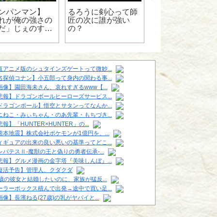
ンパンマン】
るろうに剣心って師
ドラゴンボール超
れが俺の強さの
匠の次に誰が強い
ブウが降板した理
だ」じぇのす
の？
って・・・
れは一般的なト
ニングです」←
直アニメ版のシュタインズゲートって微妙...
名探偵コナン】小五郎って身内の関わる事...
画像】園田海未さん、哀れすぎるwww【...
悲報】ドラゴンボールヒーローズサービス...
ドラゴンボール】悟空とサタンってなんか...
ニねこ・みぃちゃん・のあ先輩・もちづき...
報】「HUNTER×HUNTER」の...
熊本地震】株式会社ポケモンが1億円を、...
ィギュアの出来の良い悪いの基準ってどこ...
レバテスⅡ-魔獣の王と偽りの勇者伝承-...
悲報】グルメ漫画の金字塔『美味しんぼ』...
復活予告】管理人、クダクダ
6歳の彼女と結婚したいのに、家族が猛反...
ーラーボックス積んで出発→途中で買い足...
画像】長濱ねる(27歳)の乳がヤバイと...