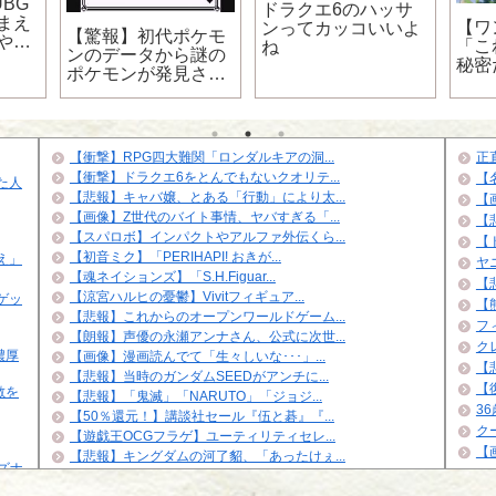
BG
ドラクエ6のハッサ
まえ
【ワ
ンってカッコいいよ
【驚報】初代ポケモ
やる
「こ
ね
ンのデータから謎の
秘密
ポケモンが発見され
「そ
るｗｗｗｗｗｗｗｗ
レー
ｗｗｗｗｗｗｗｗｗ
は？
ｗｗｗｗｗｗｗｗｗ
ｗｗ
【衝撃】RPG四大難関「ロンダルキアの洞...
正
【衝撃】ドラクエ6をとんでもないクオリテ...
【
た人
【悲報】キャバ嬢、とある「行動」により太...
【
【画像】Z世代のバイト事情、ヤバすぎる「...
【
【スパロボ】インパクトやアルファ外伝くら...
【
【初音ミク】「PERIHAPI! おきが...
え」
ヤ
【魂ネイションズ】「S.H.Figuar...
【悲
【涼宮ハルヒの憂鬱】Vivitフィギュア...
ゲッ
【
【悲報】これからのオープンワールドゲーム...
フ
【朗報】声優の永瀬アンナさん、公式に次世...
ク
濃厚
【画像】漫画読んでて「生々しいな･･･」...
【
【悲報】当時のガンダムSEEDがアンチに...
【
敵を
【悲報】「鬼滅」「NARUTO」「ジョジ...
3
【50％還元！】講談社セール『伍と碁』『...
ク
【遊戯王OCGフラゲ】ユーティリティセレ...
【
【悲報】キングダムの河了貂、「あったけぇ...
イズナ