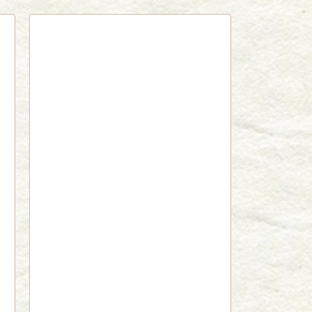
red by livedoor 相互RSS