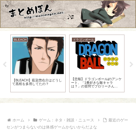
BLEACH
ドラゴンボール
ON
だ
ブ
【悲報】ドラゴンボールjのアンケ
ワ
【BLEACH】藍染惣右介はどうし
ート、「1番好きな敵キャラ
て黒棺を多用してたの？
は？」の質問でブロリーさん
15.4%しか取れてない…
ホーム
ゲーム：ネタ・雑談・ニュース
最近のゲー
センがつまらないのは体感ゲームかないからだよな