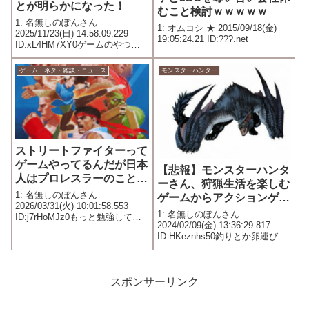
とが明らかになった！
むこと検討ｗｗｗｗｗ
1: 名無しのぽんさん
1: オムコシ ★ 2015/09/18(金)
2025/11/23(日) 14:58:09.229
19:05:24.21 ID:???.net
ID:xL4HM7XY0ゲームのやつ別
のやつサイクリングロードの方
角が全然違う！
ゲーム：ネタ・雑談・ニュース
モンスターハンター
ストリートファイターって
ゲームやってるんだが日本
【悲報】モンスターハンタ
人はプロレスラーのことな
ーさん、狩猟生活を楽しむ
んだと思ってるの？こんな
1: 名無しのぽんさん
ゲームからアクションゲー
の偏見の塊だよ
2026/03/31(火) 10:01:58.553
ムになってしまう…
1: 名無しのぽんさん
ID:j7rHoMJz0もっと勉強してく
2024/02/09(金) 13:36:29.817
ださい！
ID:HKeznhs50釣りとか卵運びと
か返して…
スポンサーリンク