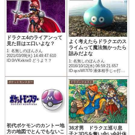
ドラクエ4のライアンって
よく考えたらドラクエのス
見た目はエ口いよな？
ライムって魔法無かったら
1: 名無しのぽんさん
詰みだよな
2021/03/09(火) 14:49:47.610
ID:0rVKxknx0 どうよ？？
1: 名無しのぽんさん
2016/10/12(水) 06:59:21.657
ID:qcsWI7l70 液体相手じゃ打撃
系は効かないしもし魔法耐性と
か持ってたら最強じゃん
ポケットモンスター
ドラゴンクエスト
初代ポケモンのカントー地
36才男 ドラクエ巡り息
方の地図でとんでもないこ
子と3DSを奪い合い会社休