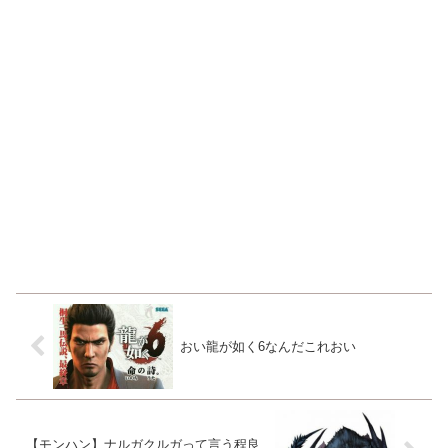
おい龍が如く6なんだこれおい
【モンハン】ナルガクルガって言う程良