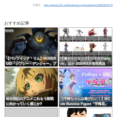
引用元：
http://vipper.2ch.net/test/read.cgi/news4vip/1482381973/
おすすめ記事
【パシフィック・リム】MODER
【魂ネイションズ】「S.H.Figua
OID「ジプシー・デンジャー」プ
rts」ほか 2026年8月発売商品
ラモデル【10日予約開始】
【スケジュール公開】
幼女戦記のアニメこれもう敗戦
【宇崎ちゃんは遊びたい！】BiC
に向かっていく感じか?
ute Bunnies Figure「宇崎花」
「宇崎月」メタリックパープルv
er. プライズフィギュア【ラウン