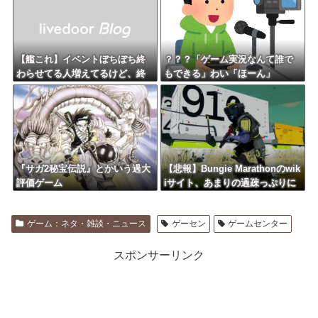
ドワン限定で展開決定】
【艦これ】イベントぼちぼち終
？？？「ゲーム実況なんて誰で
わらせてる人増えてるけど、終
もできる」わい「ほーん」
わったらみんな何してる？
『サガ2秘宝伝説』とかいう過大
【悲報】Bungie Marathonのwik
評価ゲーム
iサイト、あまりの過疎っぷりに
データ更新を終了してしまう
ゲーム：ネタ・雑談・ニュース
ゲーセン
ゲームセンター
スポンサーリンク