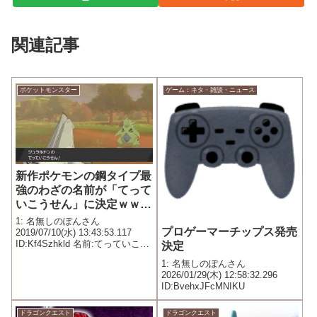
関連記事
ポケットモンスター
ゲーム：ネタ・雑談・ニュース
新作ポケモンの鋼タイプ最
強のわざの名前が「てって
いこうせん」に決定ｗｗｗ
ｗｗｗｗｗｗｗｗ
1: 名無しのぽんさん
プロゲーマーチップス発売
2019/07/10(水) 13:43:53.117
ID:Kf4Szhkld 名前:てっていこう
決定
せん タイプ：はがね ぶんるい：
1: 名無しのぽんさん
とくしゅ いりょく：140 効果：
2026/01/29(木) 12:58:32.296
大ダメージをあたえるが、自分
ID:BvehxJFcMNIKU
のHPを半分削る かっこ...
ドラゴンクエスト
ドラゴンクエスト