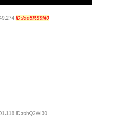
:49.274
ID:/oo5RS9N0
:01.118 ID:rohQ2Wl30