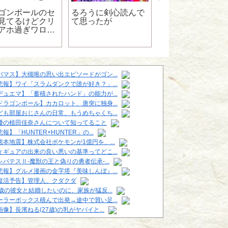
タイムループ物っ
日本発祥だよな
ゴンボールのセ
るろうに剣心読んで
見てるけどクリ
て思ったが
アホ過ぎワロタ
ｗｗｗｗｗｗ
バマス】大槻唯の思い出エピソードがゴン...
悲報】ワイ「スラムダンクで誰が好き？」...
デュエマ】「蓄積されたハンド」の能力が...
ドラゴンボール】カカロット、唐突に独身...
ども部屋おじさんの日常、もうめちゃくち...
優の植田佳奈さんについて知ってること
報】「HUNTER×HUNTER」の...
熊本地震】株式会社ポケモンが1億円を、...
ィギュアの出来の良い悪いの基準ってどこ...
レバテスⅡ-魔獣の王と偽りの勇者伝承-...
悲報】グルメ漫画の金字塔『美味しんぼ』...
復活予告】管理人、クダクダ
6歳の彼女と結婚したいのに、家族が猛反...
ーラーボックス積んで出発→途中で買い足...
画像】長濱ねる(27歳)の乳がヤバイと...