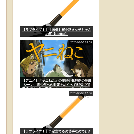
【ラブライブ！】【画像】桜小路きな子ちゃん
の尻【Liella!】
2026-08-06 19:59
【アニメ】『ヤニねこ』の喫煙や覚醒剤の注射
シーン、青少年への影響をめぐってBPOで問
題視「社会的な問題になっている時に紛らわし
いことをするな」
2026-08-06 17:56
【ラブライブ！】予定立てるの苦手なので行き