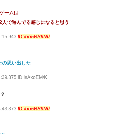
ゲームは
2人で遊んでる感じになると思う
3:15.943
ID:/oo5RS9N0
たの思い出した
2:39.875 ID:lsAxoEM/K
の？
4:43.373
ID:/oo5RS9N0