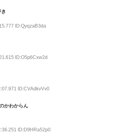
好き
:15.777 ID:QyqzaB3da
:21.615 ID:O5p6Cxw2d
2:07.971 ID:CVAdkvVv0
のかわからん
2:36.251 ID:D9HRa52p0