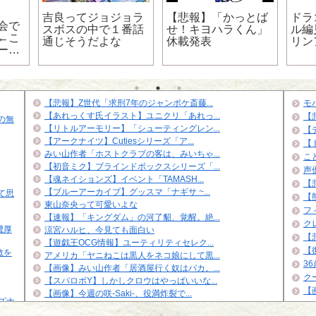
吉良ってジョジョラ
【悲報】「かっとば
ドラ
会で
スボスの中で１番話
せ！キヨハラくん」
ル編
←こ
通じそうだよな
休載発表
リン
ース
ｗｗ
りし
【悲報】Z世代「求刑7年のジャンポケ斎藤...
モ
【あれっくす氏イラスト】ユニクリ「あれっ...
【
の無
【リトルアーモリー】「シューティングレン...
【
【アークナイツ】Cutiesシリーズ「ア...
【
みい山作者「ホストクラブの客は、みいちゃ...
こ
【初音ミク】ブラインドボックスシリーズ「...
声
【魂ネイションズ】イベント「TAMASH...
【悲
【ブルーアーカイブ】グッスマ「ナギサ ~...
て思
【
東山奈央って可愛いよな
フ
【速報】「キングダム」の河了貂、覚醒。絶...
ク
濃厚
涼宮ハルヒ、今見ても面白い
【
【遊戯王OCG情報】ユーティリティセレク...
【
敵を
アメリカ「ヤニねこは黒人をネコ娘にして黒...
3
【画像】みい山作者「居酒屋行く奴はバカ。...
ク
【スパロボY】しかしクロウはやっぱいいな...
【
【画像】今週の咲-Saki-、役満炸裂で...
イズナ