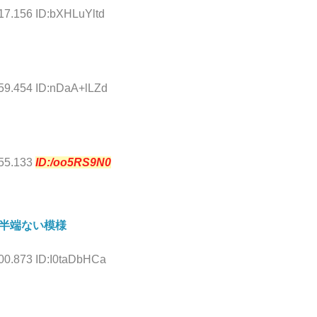
17.156 ID:bXHLuYltd
:59.454 ID:nDaA+lLZd
:55.133
ID:/oo5RS9N0
半端ない模様
:00.873 ID:I0taDbHCa