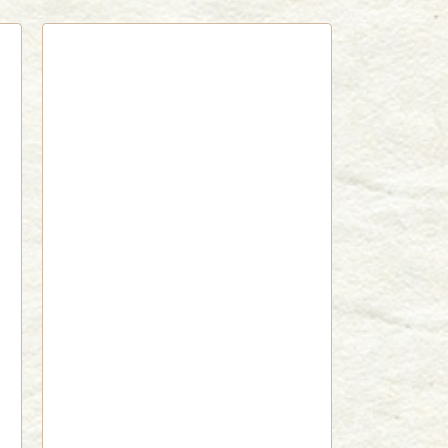
red by livedoor 相互RSS