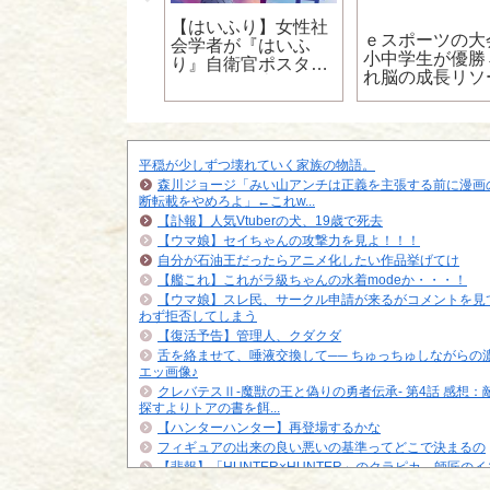
悲報】なろうで大
【はいふり】女性社
ｅスポーツの大
気の包囲殲滅陣、
会学者が『はいふ
小中学生が優勝
の数が5000から
り』自衛官ポスター
れ脳の成長リソ
00に変更される
に激怒し炎上ｗｗｗ
をゲームに全ふ
ｗｗｗｗｗｗ
てるだけじゃん
平穏が少しずつ壊れていく家族の物語。
森川ジョージ「みい山アンチは正義を主張する前に漫画
断転載をやめろよ」←これw...
【訃報】人気Vtuberの犬、19歳で死去
【ウマ娘】セイちゃんの攻撃力を見よ！！！
自分が石油王だったらアニメ化したい作品挙げてけ
【艦これ】これがラ級ちゃんの水着modeか・・・！
【ウマ娘】スレ民、サークル申請が来るがコメントを見
わず拒否してしまう
【復活予告】管理人、クダクダ
舌を絡ませて、唾液交換して── ちゅっちゅしながらの
エッ画像♪
クレバテスⅡ-魔獣の王と偽りの勇者伝承- 第4話 感想：
探すよりトアの書を餌...
【ハンターハンター】再登場するかな
フィギュアの出来の良い悪いの基準ってどこで決まるの
【悲報】「HUNTER×HUNTER」のクラピカ、師匠の
ビに対する態度が本...