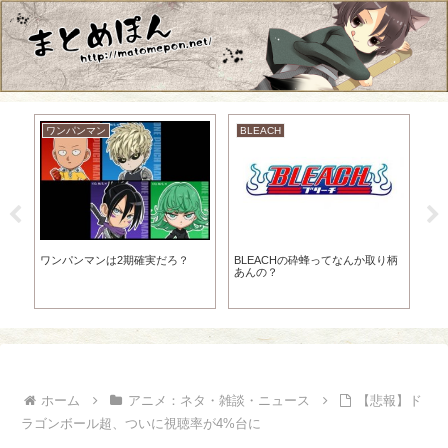
ワンパンマン
BLEACH
ド
、
ワンパンマンは2期確実だろ？
BLEACHの砕蜂ってなんか取り柄
【
あんの？
ッ
超･
ん
ホーム
アニメ：ネタ・雑談・ニュース
【悲報】ド
ラゴンボール超、ついに視聴率が4%台に