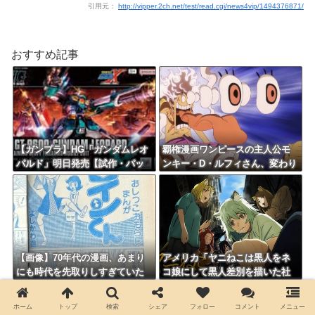
引用元：
http://vipper.2ch.net/test/read.cgi/news4vip/1494376871/
おすすめ記事
【ガンプラ】HG「ガンダムレオ
覇権漫画ワンピースの主人公モ
パルド」明日発売【試作・パッ
ンキー・D・ルフィさん、変わり
ケージ画像追加】
果てた姿で発見される・・・
【画像】70年代の漫画、あまり
アメリカ「ヤニねこは黒人をネ
にも時代を先取りしすぎていた
コ娘にして黒人差別を描いた社
ｗｗｗｗ
会派アニメだ」
ホーム
トップ
検索
シェア
フォロー
コメント
メニュー