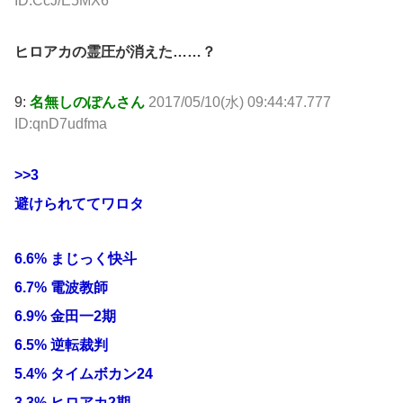
ID:CcJ/E5MX6
ヒロアカの霊圧が消えた……？
9:
名無しのぽんさん
2017/05/10(水) 09:44:47.777
ID:qnD7udfma
>>3
避けられててワロタ
6.6% まじっく快斗
6.7% 電波教師
6.9% 金田一2期
6.5% 逆転裁判
5.4% タイムボカン24
3.3% ヒロアカ2期