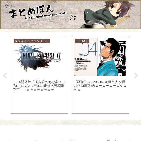
ファイナルファンタジー
BLEACH
野
ね
FF15開発陣「主人公たちが着てい
【画像】BLEACHの久保帯人が描
食
るにはルシス王国の正規の戦闘服
いた両津 勘吉ｗｗｗｗｗｗｗｗｗ
です」←ｗｗｗｗｗｗｗｗ
ｗｗ