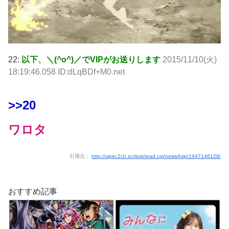
22:
以下、＼(^o^)／でVIPがお送りします
2015/11/10(火)
18:19:46.058 ID:dLqBDf+M0.net
>>20
ワロタ
引用元：
http://viper.2ch.sc/test/read.cgi/news4vip/1447146128/
おすすめ記事