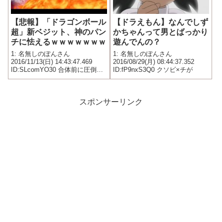
【悲報】「ドラゴンボール
【ドラえもん】なんでしず
超」新ベジット、神のパン
かちゃんって男とばっかり
チに怯えるｗｗｗｗｗｗｗ
遊んでんの？
1: 名無しのぽんさん
1: 名無しのぽんさん
2016/11/13(日) 14:43:47.469
2016/08/29(月) 08:44:37.352
ID:SLcomYO30 合体前に圧倒さ
ID:fP9nxS3Q0 クソビ×チが
れていた敵からのパンチ(上) 下
が合体前にそこそこ戦えていた
敵からのパンチ(下)
スポンサーリンク