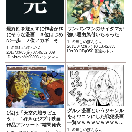
最終回を迎えずに作者がﾀﾋ
ワンパンマンのサイタマが
にそうな漫画 ３位はじめ
強い理由気付いちゃった
の一歩 ２位アカギ そし
1: 名無しのぽんさん
てい一位はｗｗｗｗｗｗ
2019/04/23(火) 10:13:42.539
1: 名無しのぽんさん
ID:tDXOTgO50 普通のトレーニ
2017/03/03(金) 07:49:52.839
ングでサイタマがあんなに強く
ID:NhtoxnAb00303 ハンタｗｗｗ
なったのは サイタマにブラスト
ｗ
が乗り移ったから ブラストが居
アニメ：ネタ・雑談・ニュース
アニメ：ネタ・雑談・ニュース
なくなったのも説明がつく ワン
パン...
グルメ漫画というジャンル
1位は「天空の城ラピュ
をオワコンにした戦犯漫画
タ」 “好きなジブリ映画
一覧ｗｗｗｗｗｗｗｗｗｗ
作品アンケート”結果発表
ｗｗｗ
1: 名無しのぽんさん