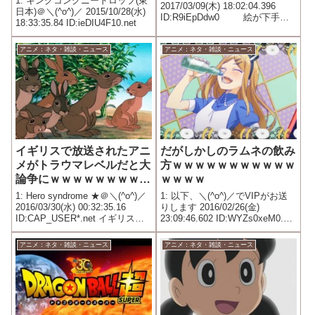
1: キングコングニードロップ(東
2017/03/09(木) 18:02:04.396
日本)＠＼(^o^)／ 2015/10/28(水)
ID:R9iEpDdw0 絵が下手く
18:33:35.84 ID:ieDIU4F10.net
そでストーリー構成力がない猿
でも手を出せるジャンル、それ
がグルメ漫画
アニメ：ネタ・雑談・ニュース
アニメ：ネタ・雑談・ニュース
イギリスで放送されたアニ
だがしかしのラムネの飲み
メがトラウマレベルだと大
方ｗｗｗｗｗｗｗｗｗｗｗ
論争にｗｗｗｗｗｗｗｗｗ
ｗｗｗｗ
ｗ
1: Hero syndrome ★＠＼(^o^)／
1: 以下、＼(^o^)／でVIPがお送
2016/03/30(水) 00:32:35.16
りします 2016/02/26(金)
ID:CAP_USER*.net イギリスの
23:09:46.602 ID:WYZs0xeM0.net
テレビ局が27日、キリスト教の
まがりなりにも駄菓子を扱うア
復活祭（イースター）を祝って
ニメなのにそのミスはいいのか
アニメ：ネタ・雑談・ニュース
アニメ：ネタ・雑談・ニュース
名作アニメ『ウォーターシッ
と思ったけど、 誰も見てないか
プ・ダ...
ら別にいいのか…