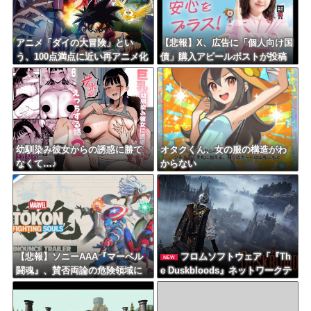
アニメ「ダイの大冒険」とい
【悲報】X、広告に「個人向け国
う、100点満点に近い再アニメ化
債」購入アピールポストが投稿
作品ｗｗｗｗ
され始める。税金そんな事に使
ってるから誰も買わんのではｗ
ｗｗｗ
幼馴染み彼女からの誘惑に勝て
オタクくん、女の服の構造がわ
なくて…♪
からない
【悲報】ソニーAAA『マーベル
フロムソフトウェア「『Th
NEW
闘魂』、賛否両論の危険領域に
e Duskbloods』ネットワークテ
ｗｗｗｗｗｗ
ストに沢山のご応募をいただき
誠にありがとうございました」