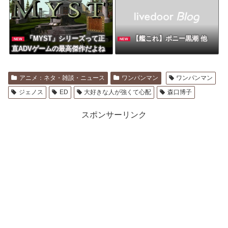
「MYST」シリーズって正
【艦これ】ポニー黒潮 他
NEW
NEW
直ADVゲームの最高傑作だよね
アニメ：ネタ・雑談・ニュース
ワンパンマン
ワンパンマン
ジェノス
ED
大好きな人が強くて心配
森口博子
スポンサーリンク