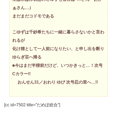
ぁさん…｣
まだまだコドモである
こゆずは千紗希たちに一緒に暮らさないかと言わ
れるが
化け狸として一人前になりたい、と申し出を断り
ゆらぎ荘へ帰る
■今はまだ半狸前だけど、いつかきっと…！次号
Cカラー!!
おんせん31／おわり ゆび 次号忍の里へ…!!
[cc id=7502 title=”だめぽ総合”]