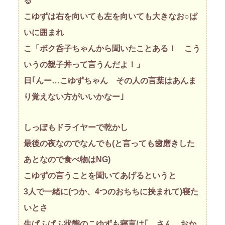
る
こゆずは右を向いても左を向いても大きなお○ぱ
いに囲まれ
こ「ボク呑子ちゃんから聞いたことある！ こう
いうの親子丼って言うんだよ！」
日｢んー…こゆずちゃん その人の言葉はあんま
り覚えない方がいいかなー｣
しっぽもドライヤーで乾かし
最後の夜なのでなんでも(と言っても歯磨きした
あとなので食べ物はNG)
こゆずの言うことを聞いてあげるというと
3人で一緒に(つか、4つのおちちに挟まれて)寝た
いとさ
生ぱふぱふ状態のこゆずも寝言は｢…さん おか