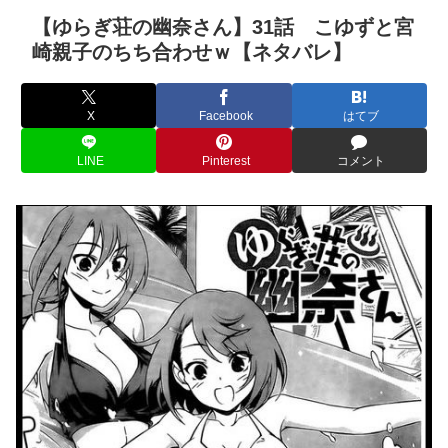
【ゆらぎ荘の幽奈さん】31話 こゆずと宮
崎親子のちち合わせｗ【ネタバレ】
X
Facebook
はてブ
LINE
Pinterest
コメント