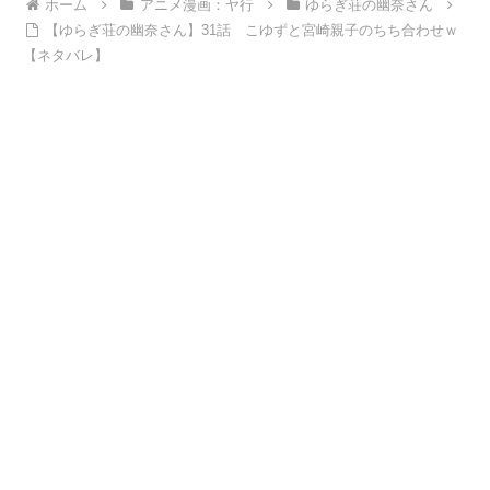
ホーム
アニメ漫画：ヤ行
ゆらぎ荘の幽奈さん
【ゆらぎ荘の幽奈さん】31話 こゆずと宮崎親子のちち合わせｗ
【ネタバレ】