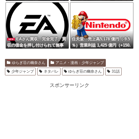
もないよねそれ
EAさん買収、完全完了。買
任天堂‥売上高5,178 億円（-9.5
NEW
収の借金を押し付けられて無事
％）営業利益 1,425 億円（+150.
負債3兆2000億円に
5 %）
ゆらぎ荘の幽奈さん
アニメ・漫画：少年ジャンプ
少年ジャンプ
ネタバレ
ゆらぎ荘の幽奈さん
31話
スポンサーリンク