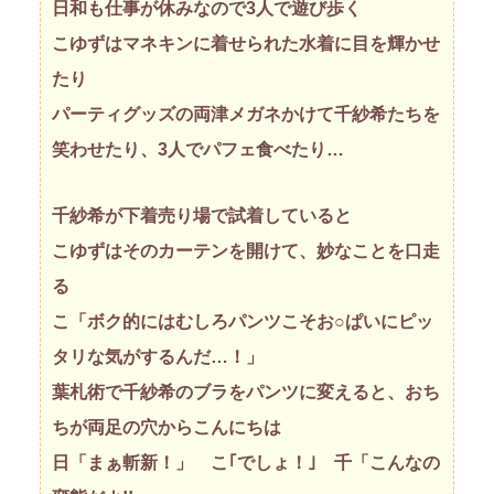
日和も仕事が休みなので3人で遊び歩く
こゆずはマネキンに着せられた水着に目を輝かせ
たり
パーティグッズの両津メガネかけて千紗希たちを
笑わせたり、3人でパフェ食べたり…
千紗希が下着売り場で試着していると
こゆずはそのカーテンを開けて、妙なことを口走
る
こ「ボク的にはむしろパンツこそお○ぱいにピッ
タリな気がするんだ…！」
葉札術で千紗希のブラをパンツに変えると、おち
ちが両足の穴からこんにちは
日「まぁ斬新！」 こ｢でしょ！｣ 千「こんなの