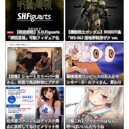
【呪術廻戦】S.H.Figuarts
【機動戦士ガンダム】ROBOT魂
NEW
「禪院直哉」可動フィギュア化
「MS-06J 湿地帯戦用ザク ver.
決定？
A.N.I.M.E. ~MS MUSEUM~」
【16時プレバン受注開始】
【悲報】ショートスリーパー堀
覇権漫画ワンピースの主人公モ
さん、対面で高須幹弥にブチギ
ンキー・D・ルフィさん、変わり
レるｗｗｗｗ
果てた姿で発見される・・・
任天堂ファンくんはディスク廃
【艦これ】ヴァトールはなんて
止に反対してるけどメリット何
呼べばいいんだろうね