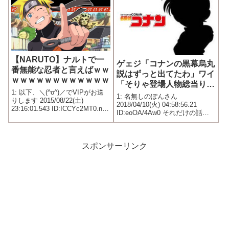
ブナガ キル...
【NARUTO】ナルトで一
ゲェジ「コナンの黒幕烏丸
番無能な忍者と言えばｗｗ
説はずっと出てたわ」ワイ
ｗｗｗｗｗｗｗｗｗｗｗｗ
「そりゃ登場人物総当りし
1: 以下、＼(^o^)／でVIPがお送
てりゃ引っかかるわな」
1: 名無しのぽんさん
りします 2015/08/22(土)
2018/04/10(火) 04:58:56.21
23:16:01.543 ID:ICCYc2MT0.net
ID:eoOA/4Aw0 それだけの話や
誰？
ろ
スポンサーリンク