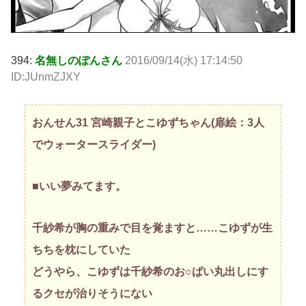
394:
名無しのぽんさん
2016/09/14(水) 17:14:50
ID:JUnmZJXY
おんせん31 宮崎親子とこゆずちゃん(扉絵：3人
でウォータースライダー)
■いい夢みてます。
千紗希が胸の重みで目を覚ますと……こゆずが生
ちちを枕にしていた
どうやら、こゆずは千紗希のお○ぱい丸出しにす
るクセが治りそうにない