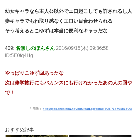
幼女キャラなら主人公以外でエ口起こしても許されるし人
妻キャラでもね取り感なくエ口い目合わせられる
そう考えるとこゆずは本当に便利なキャラだな
409:
名無しのぽんさん
2016/09/15(木) 09:36:58
ID:5E0fq4Hg
やっぱりこゆず回あったな
次は修学旅行にもバカンスにも行けなかったあの人の回や
で！
引用元：
http://jbbs.shitaraba.net/bbs/read.cgi/comic/7057/1470481590/
おすすめ記事