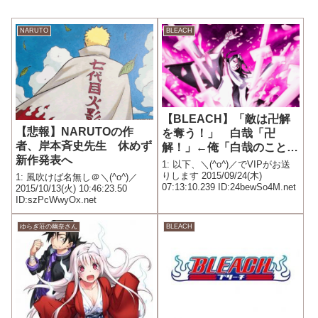
NARUTO
BLEACH
【BLEACH】「敵は卍解
【悲報】NARUTOの作
を奪う！」 白哉「卍
者、岸本斉史先生 休めず
解！」←俺「白哉のこと
新作発表へ
だ、何か策があるんだろ
1: 以下、＼(^o^)／でVIPがお送
う」
りします 2015/09/24(木)
1: 風吹けば名無し＠＼(^o^)／
07:13:10.239 ID:24bewSo4M.net
2015/10/13(火) 10:46:23.50
ID:szPcWwyOx.net
ゆらぎ荘の幽奈さん
BLEACH