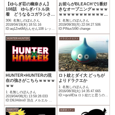
【ゆらぎ荘の幽奈さん】
お前らがBLEACHで1番好
108話 ゆらぎバトル決
きなオープニングｗｗｗｗ
着 どうなるコガラシさ
ｗｗｗｗｗｗｗｗｗｗｗｗ
ん・・・！【ネタバレ】
ｗｗｗｗｗｗｗｗｗ
306: 名無しのぽんさん
1: 名無しのぽんさん
2018/04/19(木) 18:51:16
2019/09/30(月) 22:04:27.506
ID:aq1Zre6Mおんせん108 レッツ
ID:PlNusSl90 change
ファイト！ゆらぎ荘③かるらの
攻撃を受け、下半身から脱がさ
HUNTER×HUNTER
ドラゴンクエスト
れた千紗希がこゆずに頼った結
果DX千紗希ちゃんマンとなった
千紗希に...
HUNTER×HUNTERの現
ロト紋とダイ大 どっちが
在の強さがこちらｗｗｗｗ
よりドラクエか
ｗｗ
1: 名無しのぽんさん
2016/08/30(火) 14:35:47.665
1: 名無しのぽんさん
ID:+qvsllEta ロト紋だと思うの
2019/04/08(月) 13:59:28.033
ドルオーラなんかただのかめは
ID:D9JA6tro0 頂点 メルエル ヒ
め波だしドラクエらしくない よ
ソカ SSS ネテロ ネテロの息子
ってロト紋
SS シルバ ゼノ クロロ イルミ
NARUTO
名探偵コナン
ゴンさん ピトー S クラピカ ノ