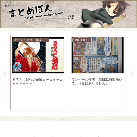
アニメ：ネタ・雑談・ニュース
ONE PIECE
う
るろうに剣心の薫殿ｗｗｗｗｗｗ
ワンピース作者「毎日21時間働い
最
」
ｗｗｗｗｗｗ
て、休みはありません」
メ