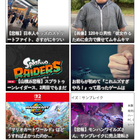
【悲報】日本人キッズのストリ
【画像】120キロ男性「彼女作る
ートファイト、さすがにキツい
ために全力で痩せてムキムキマ
ｗｗｗｗ
ッチョになるぞ！」→結果ｗｗ
ｗｗ
【山積み悲報】スプラトゥ
お前らが初めて『これムズすぎ
NEW
ーンレイダース、2周目でもまだ
やろ！』って思ったゲームは
緑茶ｗｗｗｗｗｗ
何？
『マリオカートワールド』はど
【悲報】モンハンワイルズさ
うすればよかったのか…
ん、サンブレイクに売上逆転さ