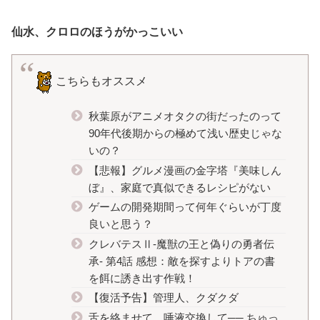
仙水、クロロのほうがかっこいい
こちらもオススメ
秋葉原がアニメオタクの街だったのって
90年代後期からの極めて浅い歴史じゃな
いの？
【悲報】グルメ漫画の金字塔『美味しん
ぼ』、家庭で真似できるレシピがない
ゲームの開発期間って何年ぐらいが丁度
良いと思う？
クレバテスⅡ-魔獣の王と偽りの勇者伝
承- 第4話 感想：敵を探すよりトアの書
を餌に誘き出す作戦！
【復活予告】管理人、クダクダ
舌を絡ませて、唾液交換して── ちゅっ