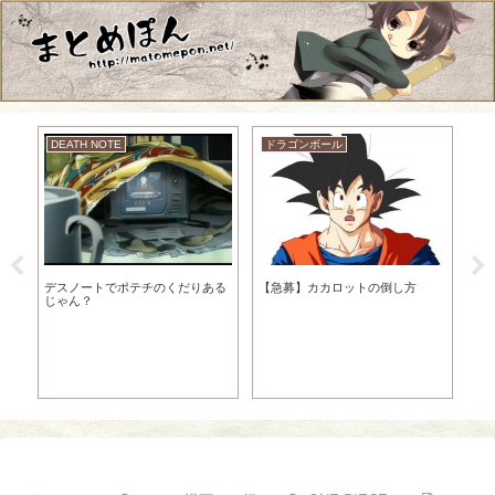
DEATH NOTE
ドラゴンボール
ゆ
デスノートでポテチのくだりある
【急募】カカロットの倒し方
【
女
じゃん？
雀
ｗ
【