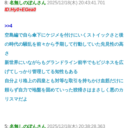
8:
名無しのぽんさん
2025/12/18(木) 20:43:41.701
ID:Hy0+EGea0
>>4
空島編で自ら傘下にケジメを付けにいくストイックさと後
の時代の騒乱を前々から予期して行動していた先見性の高
さ
新世界にいながらもグランドライン前半でもビジネスを広
げてしっかり管理してる知性もある
自分より格上の四皇とも対等な取引を持ちかけ血筋だけに
頼らず自力で地盤を固めていった狡猾さはまさしく悪のカ
リスマだよ
5:
名無しのぽんさん
2025/12/18(木) 20:38:28.363