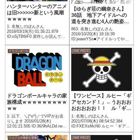
ハンターハンターのアニメ
【ゆらぎ荘の幽奈さん】
は旧>>>>>>新という風潮
36話 地下アイドルへの
ｗｗｗｗｗ
道を突き進む4人の艶姿ｗ
1: 名無しのぽんさん
ｗｗｗｗｗｗ【ネタバレ】
863: 名無しのぽんさん
2018/03/19(月) 01:35:21.879
2016/10/20(木) 18:16:39
ID:oSjTB6tF0 原作しか読んでな
ID:jeawrYSs■アイドルってやめ
いけどそうなの？
られないっ!! おんせん36 朧さ
んは2推しでいいコガラシがバイ
ドラゴンボール
ONE PIECE
トの旅に出て半月ほど幽奈は一
人寂しい夜を過ごしていた飛ん
で会い...
ドラゴンボールキャラの家
【ワンピース】ルヒー「ギ
族構成ｗｗｗｗｗｗｗｗｗ
アセカンド！」←うおおお
ｗｗ
おおおおお！！ ル「ギア
サード？」←えっ…？
1: 以下、＼(^o^)／でVIPがお送
1: 名無しのぽんさん
りします 2016/01/28(木)
2021/07/08(木) 08:54:52.384
12:01:21.505 ID:36/9hALDd.net
ID:FXEXsMcN0 ルヒー「ギアフ
悟空の右隣のサイヤ人誰だよ
ォース！」←は？ ルヒー「硬化
の術！」←・・・・・
ジョジョの奇妙な冒険
ONE PIECE