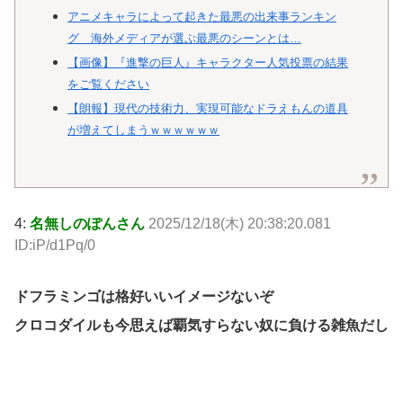
アニメキャラによって起きた最悪の出来事ランキン
グ 海外メディアが選ぶ最悪のシーンとは…
【画像】『進撃の巨人』キャラクター人気投票の結果
をご覧ください
【朗報】現代の技術力、実現可能なドラえもんの道具
が増えてしまうｗｗｗｗｗｗ
4:
名無しのぽんさん
2025/12/18(木) 20:38:20.081
ID:iP/d1Pq/0
ドフラミンゴは格好いいイメージないぞ
クロコダイルも今思えば覇気すらない奴に負ける雑魚だし