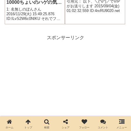
引用元： 以下、＼(^o^)／でVIP
10000ちょいのハゲの気を
がお送りします 2015/09/04(金)
グルグル回して斬る技
1: 名無しのぽんさん
01:02:32.559 ID:4rxRU9020.net
2016/11/29(火) 15:49:25.876
ID:ILvS2W6c0NIKU それでフリ
ーザの尻尾切れるとか意味わか
らんのだが
スポンサーリンク
ホーム
トップ
検索
シェア
フォロー
コメント
メニュー