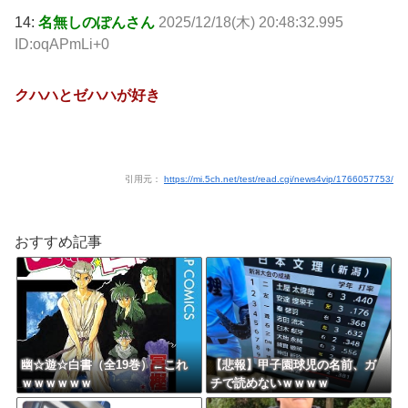
14:
名無しのぽんさん
2025/12/18(木) 20:48:32.995
ID:oqAPmLi+0
クハハとゼハハが好き
引用元：
https://mi.5ch.net/test/read.cgi/news4vip/1766057753/
おすすめ記事
幽☆遊☆白書（全19巻）←これ
【悲報】甲子園球児の名前、ガ
ｗｗｗｗｗｗ
チで読めないｗｗｗｗ