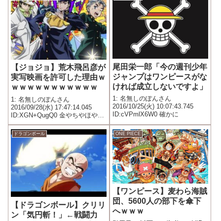
尾田栄一郎「今の週刊少年
【ジョジョ】荒木飛呂彦が
ジャンプはワンピースがな
実写映画を許可した理由ｗ
ければ成立しないですよ」
ｗｗｗｗｗｗｗｗｗｗｗ
1: 名無しのぽんさん
1: 名無しのぽんさん
2016/10/25(火) 10:07:43.745
2016/09/28(水) 17:47:14.045
ID:cVPmlX6W0 確かに
ID:XGN+QugQ0 金やちやほやさ
れるために漫画を描いていた
ドラゴンボール
ONE PIECE
【ワンピース】麦わら海賊
団、5600人の部下を傘下
【ドラゴンボール】クリリ
へｗｗｗ
ン「気円斬！」←戦闘力