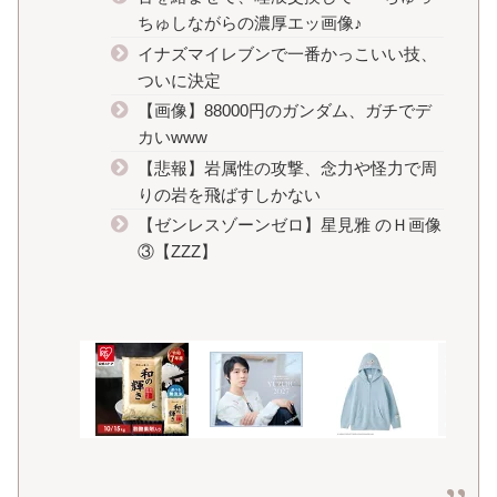
ちゅしながらの濃厚エッ画像♪
イナズマイレブンで一番かっこいい技、
ついに決定
【画像】88000円のガンダム、ガチでデ
カいwww
【悲報】岩属性の攻撃、念力や怪力で周
りの岩を飛ばすしかない
【ゼンレスゾーンゼロ】星見雅 のＨ画像
③【ZZZ】