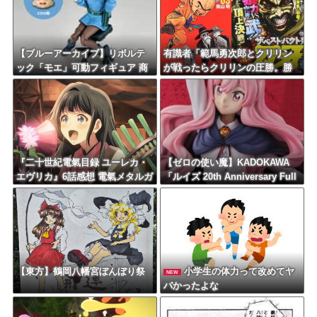
【ブルーアーカイブ】リボルテ
有識者「範馬勇次郎とクリリン
ック「モエ」可動フィギュア 商
が戦ったらクリリンの圧勝。勝
品情報公開【17日予約開始】
負にならないぐらい差がある」
『二十世紀電氣目録 ユーレカ・
【ゼロの使い魔】KADOKAWA
エヴリカ』6話感想 電氣メタルガ
「ルイズ 20th Anniversary Full
ールズバンド爆誕
scale bust model」等身大胸像
フィギュア【予約開始】
【東方】鶴岡八幡宮ぼんぼり祭
小学生の体力って改めてヤ
NEW
バかったよな