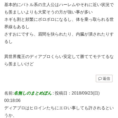
基本的にバトル系の主人公はハーレムやそれに近い状況で
も羨ましいよりも大変そうの方が強い事が多い
ネギも割と頻繁にボロボロになるし、体を乗っ取られる世
界線もあるし
さすおにですら、眉間を抉られたり、内臓が潰されたりす
るし
異世界魔王のディアブロくらい安定して勝ててモテてるな
ら羨ましいけど
返信
名前:
名無しのまとめぽん
:
投稿日：2018/09/23(日)
00:18:06
ディアブロはヒロインたちにエロい事しても許されるとい
うか、