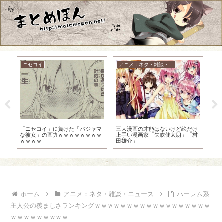
ニセコイ
アニメ：ネタ・雑談・ニュース
ご
三大漫画の才能はないけど絵だけ
【
「ニセコイ」に負けた「パジャマ
上手い漫画家「矢吹健太朗」「村
サ
な彼女」の画力ｗｗｗｗｗｗｗｗ
田雄介」
た
ｗｗｗｗ
ホーム
アニメ：ネタ・雑談・ニュース
ハーレム系
主人公の羨ましさランキングｗｗｗｗｗｗｗｗｗｗｗｗｗｗｗｗｗｗ
ｗｗｗｗｗｗｗｗｗ