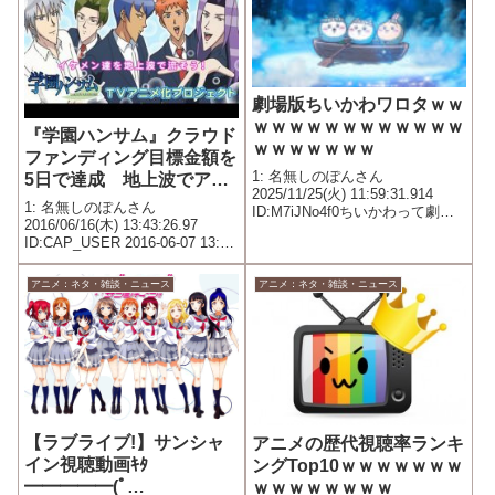
劇場版ちいかわワロタｗｗ
ｗｗｗｗｗｗｗｗｗｗｗｗ
『学園ハンサム』クラウド
ｗｗｗｗｗｗｗ
ファンディング目標金額を
1: 名無しのぽんさん
5日で達成 地上波でアニ
2025/11/25(火) 11:59:31.914
メ放送決定ｗｗｗｗｗｗ
1: 名無しのぽんさん
ID:M7iJNo4f0ちいかわって劇場
2016/06/16(木) 13:43:26.97
版やるほどなのか
ID:CAP_USER 2016-06-07 13:59
投稿 引き続きサポーター募集
中！ インパクトに残るイラスト
アニメ：ネタ・雑談・ニュース
アニメ：ネタ・雑談・ニュース
で大人気の恋愛アドベンチャー
ゲーム『学園ハンサム...
【ラブライブ!】サンシャ
アニメの歴代視聴率ランキ
イン視聴動画ｷﾀ
ングTop10ｗｗｗｗｗｗｗ
━━━━━(ﾟ
ｗｗｗｗｗｗｗｗ