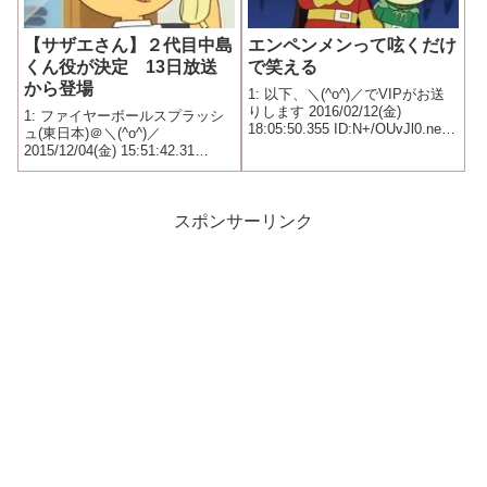
【サザエさん】２代目中島
エンペンメンって呟くだけ
くん役が決定 13日放送
で笑える
から登場
1: 以下、＼(^o^)／でVIPがお送
りします 2016/02/12(金)
1: ファイヤーボールスプラッシ
18:05:50.355 ID:N+/OUvJl0.net
ュ(東日本)＠＼(^o^)／
一日潰せる
2015/12/04(金) 15:51:42.31
ID:pzUaebNF0.net フジテレビの
人気アニメ「サザエさん」（日
曜後６・３０）で、中島くんの
声を担当していた声優・白...
スポンサーリンク