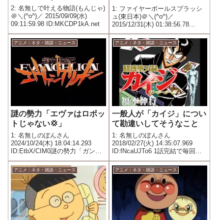
∀ﾟ)━━━━━!!!!!
2: 名無しで叶える物語(もんじゃ)
1: ファイヤーボールスプラッシ
＠＼(^o^)／ 2015/09/09(水)
ュ(東日本)＠＼(^o^)／
09:11:59.98 ID:MKCDP1kA.net
2015/12/31(木) 01:38:56.78
ID:Tvz29kI50.net 最近のテレビ
番組は高視聴率を取るのが難し
アニメ：ネタ・雑談・ニュース
アニメ：ネタ・雑談・ニュース
くなっています。そんな中、あ
る程度の視聴率を稼いでく...
謎の勢力「エヴァはロボッ
一般人が「カイジ」につい
トじゃない💢」
て勘違いしてそうなこと
1: 名無しのぽんさん
1: 名無しのぽんさん
2024/10/24(木) 18:04:14.293
2018/02/27(火) 14:35:07.969
ID:EtbX/CIM0謎の勢力「ガンダ
ID:fNcaUJTo6 1話完結で毎回違
ムはロボットじゃない💢」
うギャンブルをする
アニメ：ネタ・雑談・ニュース
アニメ：ネタ・雑談・ニュース