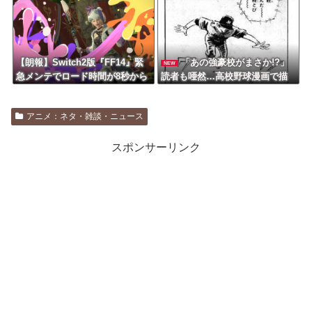
【朗報】Switch2版『FF14』緊
「あの強豪校がまさか!?」
NEW
急メンテでロード時間が8秒から
読者も唖然…高校野球漫画で描
6秒に 信者いわく爆速で技術力
かれた「大本命チームの敗北」
すごい
アニメ：ネタ・雑談・ニュース
スポンサーリンク