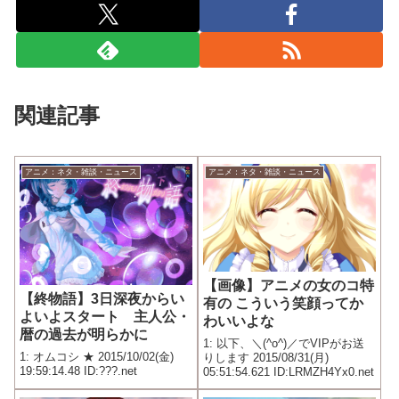
関連記事
アニメ：ネタ・雑談・ニュース
アニメ：ネタ・雑談・ニュース
【画像】アニメの女のコ特
【終物語】3日深夜からい
有の こういう笑顔ってか
よいよスタート 主人公・
わいいよな
暦の過去が明らかに
1: 以下、＼(^o^)／でVIPがお送
1: オムコシ ★ 2015/10/02(金)
りします 2015/08/31(月)
19:59:14.48 ID:???.net
05:51:54.621 ID:LRMZH4Yx0.net