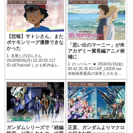
アニメ：ネタ・雑談・ニュース
アニメ：ネタ・雑談・ニュース
【悲報】サトシさん、また
ポケモンリーグ優勝できな
「思い出のマーニー」が米
かった
アカデミー賞長編アニメ候
1: 名無しのぽんさん
補に
2019/08/05(月) 22:20:55.117
1: のっぺらー ★ 2016/01/15(金)
ID:sB7twIzw0 しかも町内会レベ
00:42:35.36 ID:CAP_USER.net
ルの身内試合で敗北
米映画界最高の栄誉とされる第
８８回アカデミー賞の候補が１
４日発表され、 スタジオジブリ
アニメ：ネタ・雑談・ニュース
アニメ：ネタ・雑談・ニュース
制作の「思い出のマーニー」
（米林宏昌監督）が長編...
正直、ガンダムよりマクロ
ガンダムシリーズで「続編