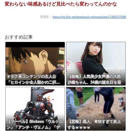
変わらない味感あるけど見比べたら変わってんのかな
引用元：
https://mi.5ch.net/test/read.cgi/news4vip/1746517598/
おすすめ記事
オタク系コンテンツの主人公
【朗報】人気美少女声優の大西
「ヒロインか全人類かの二択…
沙織ちゃん、34歳の誕生日を迎
ボクはヒロインを選ぶっ！ｗ
える・・・
ｗ」←こういうの
【マーベル】Blokees「ウルトロ
【悲報】黒人、卑怯すぎて炎上
ン」「アンチ・ヴェノム」「デ
するｗｗｗｗ