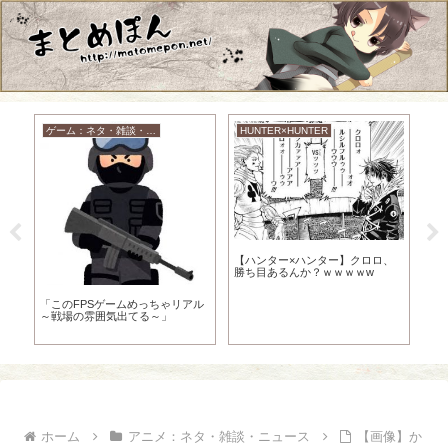
ゲーム：ネタ・雑談・ニュース
HUNTER×HUNTER
ゆ
歳だ
【ハンター×ハンター】クロロ、
【
勝ち目あるんか？ｗｗｗｗw
新
ｗ
「このFPSゲームめっちゃリアル
～戦場の雰囲気出てる～」
ホーム
アニメ：ネタ・雑談・ニュース
【画像】か