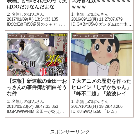
ス好きな奴ｗｗｗｗｗｗｗ
映画」が作られたのって実
ｗｗｗ
はOOだけなんだよな
1: 名無しのぽんさん
1: 名無しのぽんさん
2016/09/12(月) 11:27:07.679
2017/01/09(月) 13:34:33.135
ID:GXBr4J5v0 ガンダムは全体的
ID:XxEdfFd50逆襲のシャア→ア
にごちゃごちゃしてんねん…
ムロやシャアが出るとは言え
「逆襲のシャア」という完全新
アニメ：ネタ・雑談・ニュース
アニメ：ネタ・雑談・ニュース
作F91→宇宙世紀ではあるが続編
とは言い難いその他の映画→ほ
とんどT...
【速報】新連載の金田一お
７大アニメの歴史を作った
っさんの事件簿が面白そう
ヒロイン「しずかちゃん」
な件
「峰不二越」「綾波レイ」
「涼宮春日」「アスナ」
1: 名無しのぽんさん
1: 名無しのぽんさん
2018/01/23(火) 09:47:33.853
2017/10/16(月) 19:29:48.286
ID:iPJWIWNIM 金田一が冴えな
ID:K8mWQTZ50 「レム」
いサラリーマンに！「金田一37
歳の事件簿」イブニングで始動
2018年1月23日 0:00 コミックナ
タリー 「金田一37...
スポンサーリンク