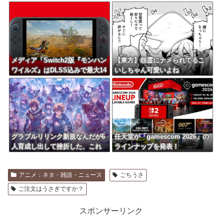
アデビル」プラモデル【予約開
始】
メディア「Switch2版『モンハン
【東方】怨霊にナメられてるこ
ワイルズ』はDLSS込みで最大14
いしちゃん可愛いよね
40p動作」
グラブルリリンク新規なんだが6
任天堂が「gamescom 2026」の
人育成し出して挫折した、これ
ラインナップを発表！
全キャラ育成するのにどんだけ
かかるの？
アニメ：ネタ・雑談・ニュース
ごちうさ
ご注文はうさぎですか？
スポンサーリンク