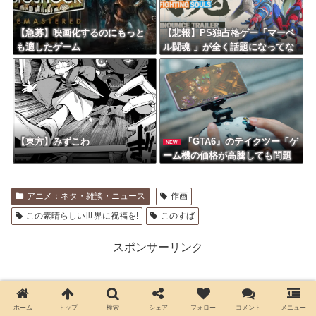
【急募】映画化するのにもっと
【悲報】PS独占格ゲー「マーベ
も適したゲーム
ル闘魂 」が全く話題になってな
い
【東方】みずこわ
『GTA6』のテイクツー「ゲ
NEW
ーム機の価格が高騰しても問題
ない。3年以内に低遅延クラウド
ゲームが本格的に普及するだろ
アニメ：ネタ・雑談・ニュース
作画
う」
この素晴らしい世界に祝福を!
このすば
スポンサーリンク
ホーム
トップ
検索
シェア
フォロー
コメント
メニュー