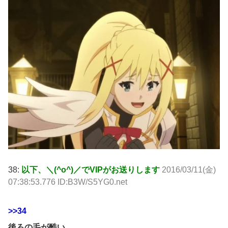
38:
以下、＼(^o^)／でVIPがお送りします
2016/03/11(金)
07:38:53.776 ID:B3W/S5YG0.net
>>34
後ろの毛が酷い