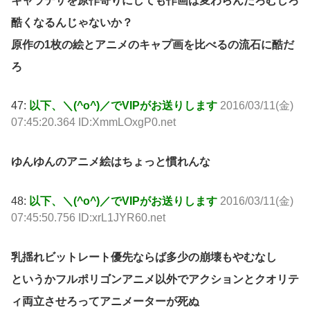
キャラデザを原作寄りにしても作画は変わらんだろむしろ
酷くなるんじゃないか？
原作の1枚の絵とアニメのキャプ画を比べるの流石に酷だ
ろ
47:
以下、＼(^o^)／でVIPがお送りします
2016/03/11(金)
07:45:20.364 ID:XmmLOxgP0.net
ゆんゆんのアニメ絵はちょっと慣れんな
48:
以下、＼(^o^)／でVIPがお送りします
2016/03/11(金)
07:45:50.756 ID:xrL1JYR60.net
乳揺れビットレート優先ならば多少の崩壊もやむなし
というかフルポリゴンアニメ以外でアクションとクオリテ
ィ両立させろってアニメーターが死ぬ