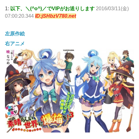
1:
以下、＼(^o^)／でVIPがお送りします
2016/03/11(金)
07:00:20.344
ID:jSHbzV780.net
左原作絵
右アニメ