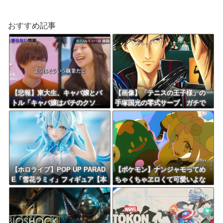
おすすめ記事
【悲報】東大生、キャバ嬢とバ
【画像】「テニスの王子様」の
トル「キャバ嬢はパチのクソ
手塚国光の零式サーブ、ガチで
台」→X民絶賛の嵐ｗｗｗｗ
強すぎるｗｗｗｗ
【ホロライブ】POP UP PARAD
【ポケモン】ナンジャモってめ
E「雪花ラミィ」フィギュア【本
ちゃくちゃヱロくて可愛いよな
日発売】