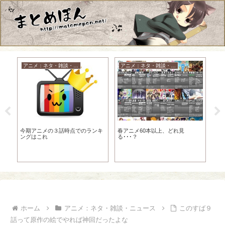
アニメ：ネタ・雑談・ニュース
アニメ：ネタ・雑談・ニュース
ON
魚
今期アニメの３話時点でのランキ
春アニメ60本以上、どれ見
そ
ングはこれ
る･･･？
オ
体
実
ホーム
アニメ：ネタ・雑談・ニュース
このすば９
話って原作の絵でやれば神回だったよな