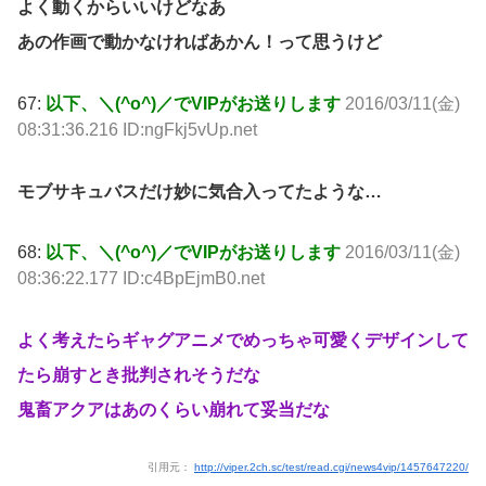
よく動くからいいけどなあ
あの作画で動かなければあかん！って思うけど
67:
以下、＼(^o^)／でVIPがお送りします
2016/03/11(金)
08:31:36.216 ID:ngFkj5vUp.net
モブサキュバスだけ妙に気合入ってたような…
68:
以下、＼(^o^)／でVIPがお送りします
2016/03/11(金)
08:36:22.177 ID:c4BpEjmB0.net
よく考えたらギャグアニメでめっちゃ可愛くデザインして
たら崩すとき批判されそうだな
鬼畜アクアはあのくらい崩れて妥当だな
引用元：
http://viper.2ch.sc/test/read.cgi/news4vip/1457647220/