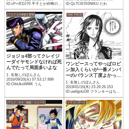
ID:vP+/EDJ70 平子とか砕蜂のど
ID:Qz7CIEfX0NIKU だれ
っちか？
ジョジョの奇妙な冒険
ONE PIECE
ジョジョ4部ってクレイジ
ーダイヤモンドなければ死
ワンピースってやっぱロビ
んでたって局面多いよな
ン加入くらいが一番メンバ
1: 名無しのぽんさん
ーのバランス丁度よかった
2016/09/20(火) 07:53:17.899
よな
1: 名無しのぽんさん
ID:OrbUkoWMK うん
2019/01/10(木) 23:29:26.153
ID:uw0gntzD0 フランキーはちょ
っと浮いてる
アニメ：ネタ・雑談・ニュース
ドラゴンボール