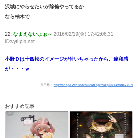
沢城にやらせたいが除倫やってるか
なら柚木で
22:
なまえないよぉ～
2016/02/19(金) 17:42:06.31
ID:vytllpla.net
小野Ｄは十四松のイメージが付いちゃったから、違和感
が・・・ｗ
引用元：
http://anago.2ch.sc/test/read.cgi/moeplus/1455867707/
おすすめ記事