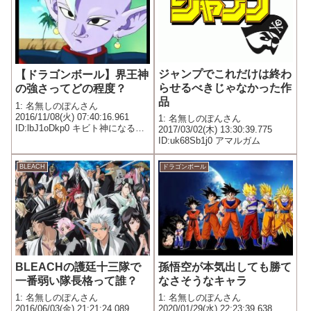
ジャンプでこれだけは終わ
【ドラゴンボール】界王神
らせるべきじゃなかった作
の強さってどの程度？
品
1: 名無しのぽんさん
2016/11/08(火) 07:40:16.961
1: 名無しのぽんさん
ID:lbJ1oDkp0 キビト神になる前
2017/03/02(木) 13:30:39.775
のリアクション芸人の界王神
ID:uk68Sb1j0 アマルガム
BLEACH
ドラゴンボール
BLEACHの護廷十三隊で
孫悟空が本気出しても勝て
一番弱い隊長格って誰？
なさそうなキャラ
1: 名無しのぽんさん
1: 名無しのぽんさん
2016/06/03(金) 21:21:24.089
2020/01/29(水) 22:23:39.638