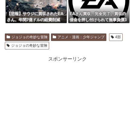
【悲報】サウジに買収されたEA
EAさん買収、完全完了。買収の
さん、年間7億ドルの経費削減
借金を押し付けられて無事負債3
+大規模レイオフ実施
兆2000億円に
ジョジョの奇妙な冒険
アニメ・漫画：少年ジャンプ
4部
ジョジョの奇妙な冒険
スポンサーリンク