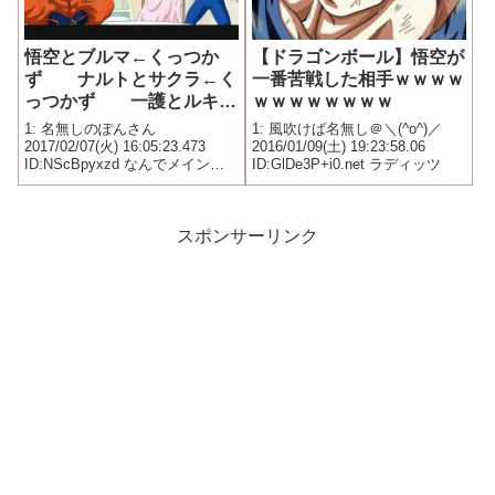
悟空とブルマ←くっつか
【ドラゴンボール】悟空が
ず ナルトとサクラ←く
一番苦戦した相手ｗｗｗｗ
っつかず 一護とルキア
ｗｗｗｗｗｗｗｗ
←くっつかず
1: 名無しのぽんさん
1: 風吹けば名無し＠＼(^o^)／
2017/02/07(火) 16:05:23.473
2016/01/09(土) 19:23:58.06
ID:NScBpyxzd なんでメインヒ
ID:GlDe3P+i0.net ラディッツ
ロインとくっつけないの?
スポンサーリンク