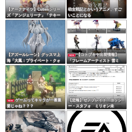
【アークナイツ】Cutiesシリー
幼女戦記とかいうアニメ、すご
ズ「アンジェリーナ」「テキー
いことになる
ラ」デフォルメフィギュア【予
約開始】
【アズールレーン】グッスマ上
【コトブキヤ出荷情報】
NEW
海「大鳳：プライベート・クォ
「フレームアーティスト 雪ミ
ーターズVer.」フィギュア【原型
ク」「創彩少女庭園 早乙女 瑠衣
公開】
【桃桜高校・競泳水着】」プラ
モデルほか【発売日決定】
ゲームってキャラが一番重
【悲報】ゼノブレイド・ヨッシ
NEW
要じゃね？？？
ー・スタフォ ミリオン未
達・・・