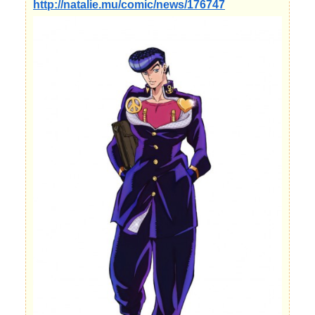
http://natalie.mu/comic/news/176747