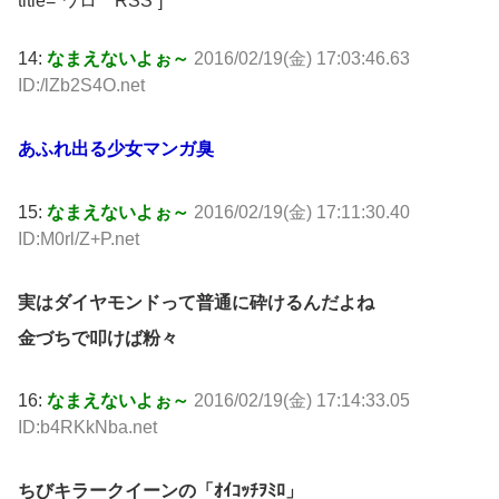
title=”ワロ RSS”]
14:
なまえないよぉ～
2016/02/19(金) 17:03:46.63
ID:/lZb2S4O.net
あふれ出る少女マンガ臭
15:
なまえないよぉ～
2016/02/19(金) 17:11:30.40
ID:M0rl/Z+P.net
実はダイヤモンドって普通に砕けるんだよね
金づちで叩けば粉々
16:
なまえないよぉ～
2016/02/19(金) 17:14:33.05
ID:b4RKkNba.net
ちびキラークイーンの「ｵｲｺｯﾁｦﾐﾛ」