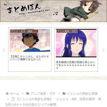
アニメ：ネタ・雑談・ニュース
アニメ漫画：サ行
フ
【悲報】サトシさん、またポケモ
ンリーグ優勝できなかった
ング
斉木楠雄の災難の照橋心美とかい
スク
う女ｗｗｗｗｗｗｗｗｗｗｗｗｗ
成
ｗ
しや
ホーム
アニメ漫画：サ行
ジョジョの奇妙な冒険
【ジョジョの奇妙な冒険】「ジョジョ」4部、仗助や露伴、承
太郎ら6キャラ分の新ビジュアル解禁