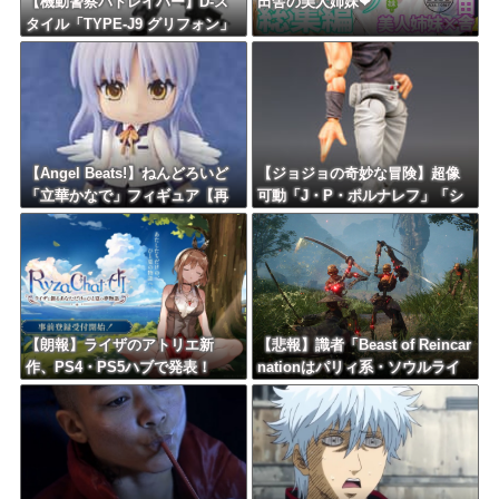
【機動警察パトレイバー】D-ス
田舎の美人姉妹❤
タイル「TYPE-J9 グリフォン」
プラモデル【再販予約開始】
【Angel Beats!】ねんどろいど
【ジョジョの奇妙な冒険】超像
「立華かなで」フィギュア【再
可動「J・P・ポルナレフ」「シ
販予約開始】
ルバーチャリオッツ」可動フィ
ギュア【再販予約開始】
【朗報】ライザのアトリエ新
【悲報】識者「Beast of Reincar
作、PS4・PS5ハブで発表！
nationはパリィ系・ソウルライ
ク系の悪い所を煮詰めたような
ゲーム」