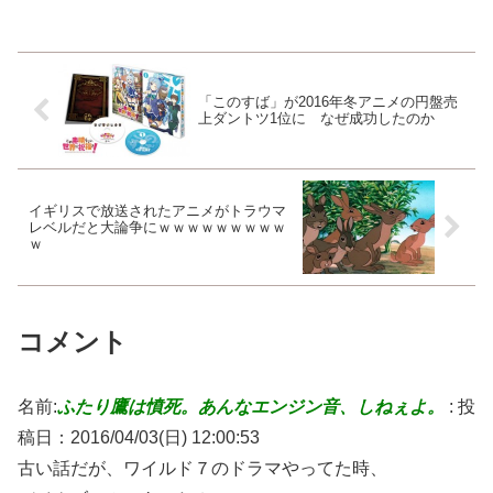
「このすば」が2016年冬アニメの円盤売
上ダントツ1位に なぜ成功したのか
イギリスで放送されたアニメがトラウマ
レベルだと大論争にｗｗｗｗｗｗｗｗｗ
ｗ
コメント
名前:
ふたり鷹は憤死。あんなエンジン音、しねぇよ。
:
投
稿日：2016/04/03(日) 12:00:53
古い話だが、ワイルド７のドラマやってた時、