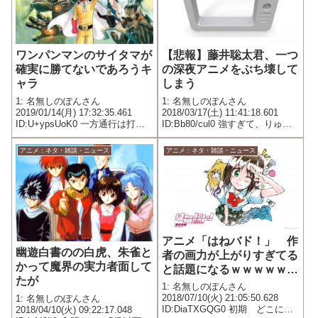
ワンパンマンのサイタマが
【悲報】藤井聡太君、一つ
確実に勝てないであろうキ
の深夜アニメをぶち壊して
ャラ
しまう
1: 名無しのぽんさん
1: 名無しのぽんさん
2019/01/14(月) 17:32:35.461
2018/03/17(土) 11:41:18.601
ID:U+ypsUoK0 一方通行は打撃
ID:Bb80/cul0 強すぎて、りゅう
じゃまず倒せんよな
おうのおしごとの主人公より強
い模様
アニメ：ネタ・雑談・ニュース
アニメ：ネタ・雑談・ニュース
アニメ「はねバド！」 作
幽遊白書のの白虎、朱雀と
者の画力が上がりすぎてる
かって魔界の実力者面して
と話題になるｗｗｗｗｗｗ
たが
ｗｗｗ
1: 名無しのぽんさん
2018/07/10(火) 21:05:50.628
1: 名無しのぽんさん
ID:DiaTXGQG0 初期 どこにで
2018/04/10(火) 09:22:17.048