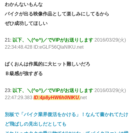
わかんないもんな
バイクが出る映像作品として楽しみにしてるから
ぜひ成功してほしい
21:
以下、＼(^o^)／でVIPがお送りします
2016/03/29(火)
22:34:48.428 ID:eGLF56QIaNIKU.net
ばくおんは作風的に大ヒット難しいだろ
Ｂ級感が強すぎる
23:
以下、＼(^o^)／でVIPがお送りします
2016/03/29(火)
22:47:29.383
ID:4p8yHW6h0NIKU.
net
別板で「バイク業界復活をかける」！なんて書かれてたけ
ど飛ばしの見出しだとしても