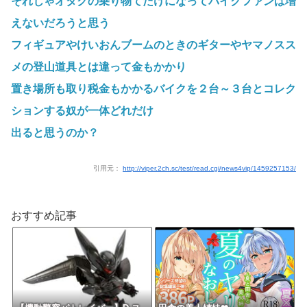
それじゃオタクの乗り物てだけになってバイクファンは増
えないだろうと思う
フィギュアやけいおんブームのときのギターやヤマノスス
メの登山道具とは違って金もかかり
置き場所も取り税金もかかるバイクを２台～３台とコレク
ションする奴が一体どれだけ
出ると思うのか？
引用元：
http://viper.2ch.sc/test/read.cgi/news4vip/1459257153/
おすすめ記事