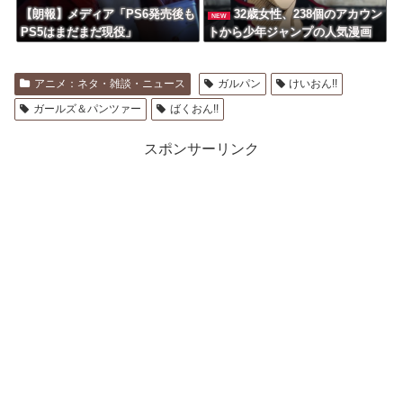
【朗報】メディア「PS6発売後も
32歳女性、238個のアカウン
NEW
PS5はまだまだ現役」
トから少年ジャンプの人気漫画
グッズを大量注文し、キャンセ
ルを繰り返したとして逮捕され
アニメ：ネタ・雑談・ニュース
ガルパン
けいおん!!
る キャンセルした商品の総額
は43億円以上
ガールズ＆パンツァー
ばくおん!!
スポンサーリンク