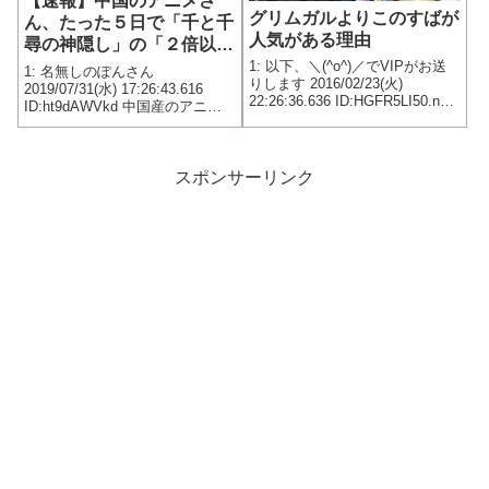
【速報】中国のアニメさ
グリムガルよりこのすばが
ん、たった５日で「千と千
人気がある理由
尋の神隠し」の「２倍以
上」の興行収入、アニメは
1: 以下、＼(^o^)／でVIPがお送
1: 名無しのぽんさん
りします 2016/02/23(火)
中国の時代かｗｗｗｗｗｗ
2019/07/31(水) 17:26:43.616
22:26:36.636 ID:HGFR5LI50.net
ID:ht9dAWVkd 中国産のアニメ
ｗｗｗｗｗ
内容は似てるのにここまで差が
映画が空前のヒットを記録して
でるとは どうしてなのか？
いる。 その映画は「ナタ之魔童
降世（なたのまどうこうせ
い）」。公開5日目に興行収入10
スポンサーリンク
億元（1...