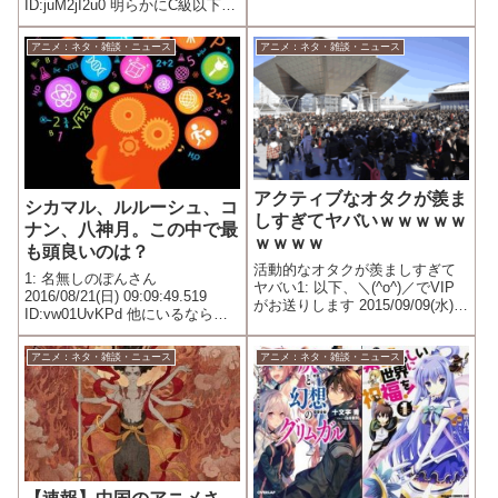
もあるようなテンプレキャラデ
ID:juM2jI2u0 明らかにC級以下の
ザイン 現在 作画上達しすぎ
実力しか無いし 普通に人間界来
ワロタｗｗｗ
たいなら来れただろ
アニメ：ネタ・雑談・ニュース
アニメ：ネタ・雑談・ニュース
アクティブなオタクが羨ま
シカマル、ルルーシュ、コ
しすぎてヤバいｗｗｗｗｗ
ナン、八神月。この中で最
ｗｗｗｗ
も頭良いのは？
活動的なオタクが羨ましすぎて
1: 名無しのぽんさん
ヤバい1: 以下、＼(^o^)／でVIP
2016/08/21(日) 09:09:49.519
がお送りします 2015/09/09(水)
ID:vw01UvKPd 他にいるなら入
08:42:03.937 ID:WDHb627Z0.net
れていいよ
アニメ：ネタ・雑談・ニュース
アニメ：ネタ・雑談・ニュース