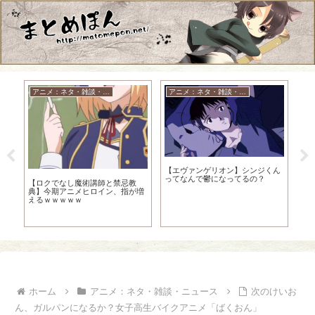
アニメ：ネタ・雑談・ニュース
アニメ：ネタ・雑談・ニュース
ON
【エヴァンゲリオン】シンジくん
ってなんで鬱になってるの？
【ロクでなし魔術講師と禁忌教
ON
オワ
典】今期アニメヒロイン、指が増
長
えるｗｗｗｗｗ
ホーム
アニメ：ネタ・雑談・ニュース
次のけいお
ん、ガルパンになるか？女子高生バイクアニメ「ばくおん」