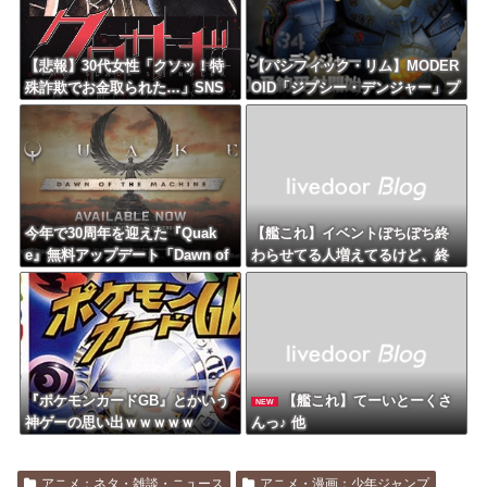
【悲報】30代女性「クソッ！特
【パシフィック・リム】MODER
殊詐欺でお金取られた…」SNS
OID「ジプシー・デンジャー」プ
「詐欺られたお金、取り戻せま
ラモデル【10日予約開始】
す」女性「これだ！」→結果ｗ
ｗｗｗ
今年で30周年を迎えた『Quak
【艦これ】イベントぼちぼち終
e』無料アップデート「Dawn of
わらせてる人増えてるけど、終
the Machine」が配信開始
わったらみんな何してる？
『ポケモンカードGB』とかいう
【艦これ】てーいとーくさ
NEW
神ゲーの思い出ｗｗｗｗｗ
んっ♪ 他
アニメ：ネタ・雑談・ニュース
アニメ・漫画：少年ジャンプ