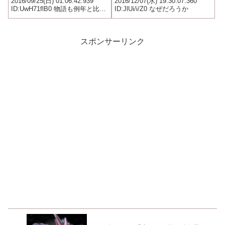
2016/09/25(日) 01:06:42.939
2016/12/07(水) 19:30:07.360
ID:UwH71flB0 物語も例年と比べ
ID:JlUi/i/Z0 なぜだろうか
て単調でわかりやすいし キャラ
クターみんなかわいいし その割
に敵にもれなくトドメ刺すから
勧善懲悪でスッキリするし これ
スポンサーリンク
幼...