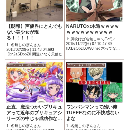
【朗報】声優界にとんでも
NARUTOの木遁ｗｗｗｗ
ない美少女が現
ｗｗｗｗｗｗｗｗｗｗ
る！！！！！
1: 風吹けば名無し＠＼(^o^)／
2015/11/22(日) 07:10:47.89
1: 名無しのぽんさん
ID:BsObDBJW0.net 木ってなん
2018/02/20(火) 11:43:04.693
やクソザコやん…
ID:n2aSDppZ0 間違いなく天使だ
アニメ：ネタ・雑談・ニュース
アニメ：ネタ・雑談・ニュース
正直、魔法つかいプリキュ
ワンパンマンって酷い俺
アって近年のプリキュアシ
TUEEEなのに不快感ない
リーズの中じゃ成功作なん
よな
じゃね
1: 名無しのぽんさん
1: 名無しのぽんさん