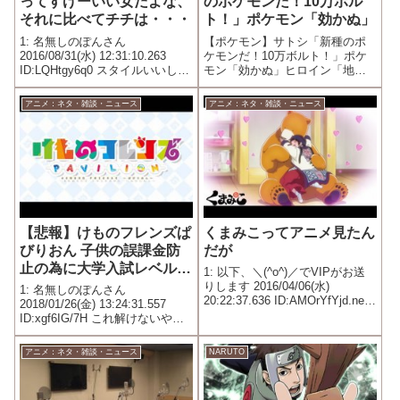
ってすげーいい女だよな、
のポケモンだ！10万ボル
それに比べてチチは・・・
ト！」ポケモン「効かぬ」
1: 名無しのぽんさん
【ポケモン】サトシ「新種のポ
2016/08/31(水) 12:31:10.263
ケモンだ！10万ボルト！」ポケ
ID:LQHtgy6q0 スタイルいいし美
モン「効かぬ」ヒロイン「地面
人だし金持ちで天才で度胸もあ
に電気技は効かないのよ！」サ
るし肉食系だし ベジータもヤム
トシ「マジで！？」←これ1: 名
アニメ：ネタ・雑談・ニュース
アニメ：ネタ・雑談・ニュース
チャも束縛してないし それに比
無しのぽんさん 2016/10/25(火)
べてチチ いつまでたっても訛っ
06:50:05.251 ID:giDH4UGN0...
て...
【悲報】けものフレンズぱ
くまみこってアニメ見たん
びりおん 子供の誤課金防
だが
止の為に大学入試レベルの
1: 以下、＼(^o^)／でVIPがお送
問題を出す
りします 2016/04/06(水)
1: 名無しのぽんさん
20:22:37.636 ID:AMOrYfYjd.net
2018/01/26(金) 13:24:31.557
これ人気出そうだな
ID:xgf6IG/7H これ解けないやつ
は猿以下
アニメ：ネタ・雑談・ニュース
NARUTO