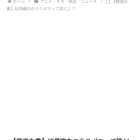
ホーム
アニメ：ネタ・雑談・ニュース
【幽遊白
書】結局幽白のラスボスって誰だよ？