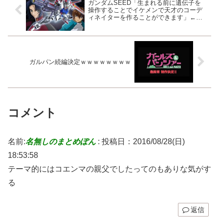
ガンダムSEED「生まれる前に遺伝子を
操作することでイケメンで天才のコーデ
ィネイターを作ることができます」←こ
れ
ガルパン続編決定ｗｗｗｗｗｗｗｗ
コメント
名前:
名無しのまとめぽん
:
投稿日：2016/08/28(日)
18:53:58
テーマ的にはコエンマの親父でしたってのもありな気がす
る
返信