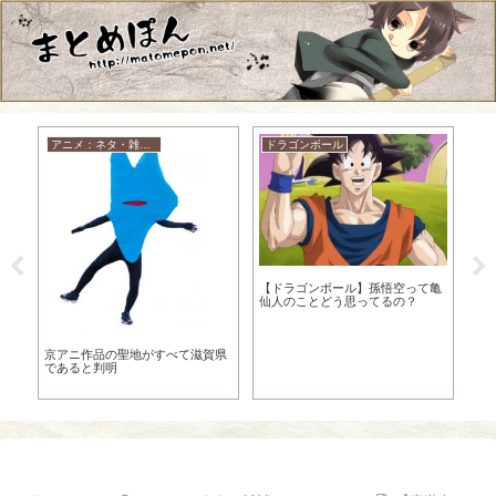
アニメ：ネタ・雑談・ニュース
ドラゴンボール
名
さえ
【ドラゴンボール】孫悟空って亀
コ
仙人のことどう思ってるの？
ん
京アニ作品の聖地がすべて滋賀県
であると判明