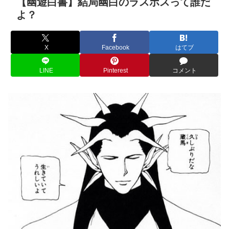
【幽遊白書】結局幽白のラスボスって誰だ
よ？
X
Facebook
はてブ
LINE
Pinterest
コメント