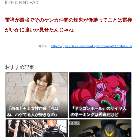
ID:HbJ4NT+A0
雷禅が最強でそのケンカ仲間の煙鬼が優勝ってことは雷禅
がいかに強いか見せたんじゃね
引用元：
http://vipper.2ch.net/test/read.cgi/news4vip/1472344281/
おすすめ記事
【画像】有名女性声優「私は
『ドラゴンボール』のサイヤ人
ね、ハゲてる人が好きなの」
のネーミングは秀逸だけど