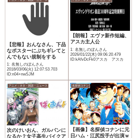
アニメ：ネタ・雑談・ニュース
アニメ：ネタ・雑談・ニュース
【朗報】エヴァ新作短編、
アスカ主人公
【悲報】おんなさん、下品
1: 名無しのぽんさん
なポスターにぶちギレてと
2026/01/22(木) 09:06:20.479
んでもない規制をする
ID:kAfvDcFk0アスカ アスカ
1: 名無しのぽんさん
2018/03/06(火) 12:07:53.703
ID:n04+nwSJM
アニメ：ネタ・雑談・ニュース
名探偵コナン
【画像】名探偵コナンに元
次のけいおん、ガルパンに
日ハム・江尻投手が出演ｗ
なるか？女子高生バイクア