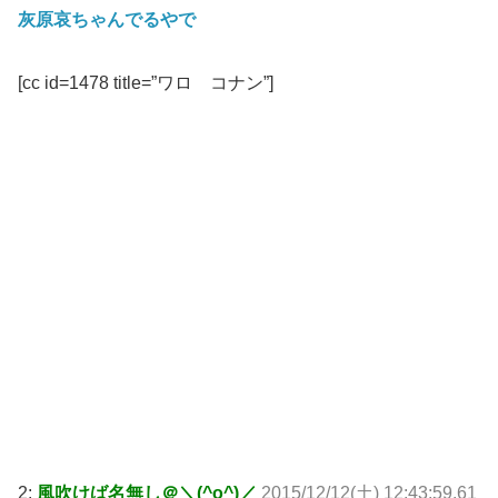
灰原哀ちゃんでるやで
[cc id=1478 title=”ワロ コナン”]
2:
風吹けば名無し＠＼(^o^)／
2015/12/12(土) 12:43:59.61