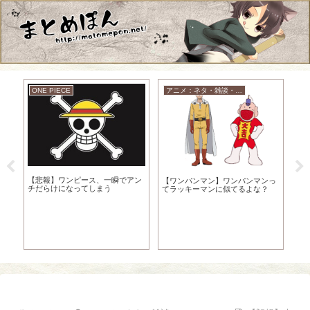
ONE PIECE
アニメ：ネタ・雑談・ニュース
【悲報】ワンピース、一瞬でアン
【
【ワンパンマン】ワンパンマンっ
画」
チだらけになってしまう
海
てラッキーマンに似てるよな？