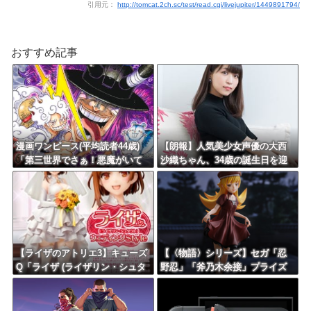
引用元：
http://tomcat.2ch.sc/test/read.cgi/livejupiter/1449891794/
おすすめ記事
漫画ワンピース(平均読者44歳)
【朗報】人気美少女声優の大西
「第三世界でさぁ！悪魔がいて
沙織ちゃん、34歳の誕生日を迎
さぁ！世界を創った19の武器が
える・・・
さぁ！」
【ライザのアトリエ3】キューズ
【〈物語〉シリーズ】セガ「忍
Q「ライザ (ライザリン・シュタ
野忍」「斧乃木余接」プライズ
ウト) ウェディングStyle」フィ
フィギュア【彩色原型公開】
ギュア【予約開始】