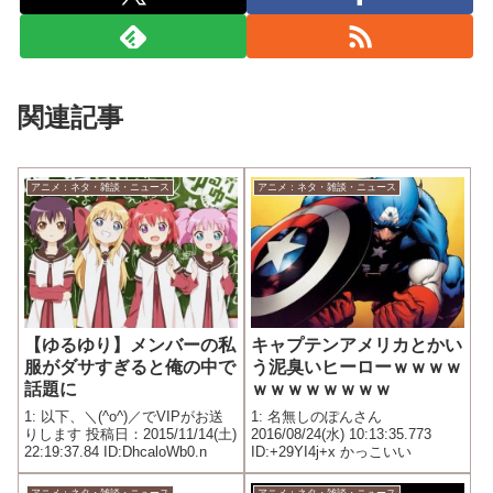
関連記事
アニメ：ネタ・雑談・ニュース
アニメ：ネタ・雑談・ニュース
【ゆるゆり】メンバーの私
キャプテンアメリカとかい
服がダサすぎると俺の中で
う泥臭いヒーローｗｗｗｗ
話題に
ｗｗｗｗｗｗｗｗ
1: 以下、＼(^o^)／でVIPがお送
1: 名無しのぽんさん
りします 投稿日：2015/11/14(土)
2016/08/24(水) 10:13:35.773
22:19:37.84 ID:DhcaloWb0.n
ID:+29YI4j+x かっこいい