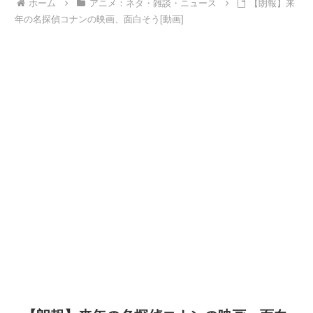
ホーム
アニメ：ネタ・雑談・ニュース
【朗報】来
年の名探偵コナンの映画、面白そう[動画]