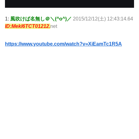
1:
風吹けば名無し＠＼(^o^)／
2015/12/12(土) 12:43:14.64
ID:Mekl6TCT01212.
net
https://www.youtube.com/watch?v=XiEamTc1R5A