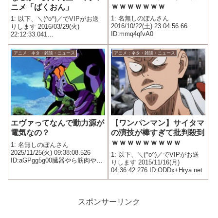
ｗｗｗｗｗｗｗ
ニメ「ばくおん」
1: 名無しのぽんさん
1: 以下、＼(^o^)／でVIPがお送
2016/10/22(土) 23:04:56.66
りします 2016/03/29(火)
ID:mmq4qfvA0
22:12:33.041
ID:4p8yHW6h0NIKU.net 次のけ
いおん、ガルパンというのは流
アニメ：ネタ・雑談・ニュース
アニメ：ネタ・雑談・ニュース
石に言いすぎだけども 成功する
要素は・・・・ どうなんだろ
う...
エヴァってなんで動力源が
【ワンパンマン】サイタマ
電気なの？
の演技が棒すぎて批判殺到
ｗｗｗｗｗｗｗｗｗ
1: 名無しのぽんさん
2025/11/25(火) 09:38:08.526
1: 以下、＼(^o^)／でVIPがお送
ID:aGPgg5g00臓器やら筋肉やら
りします 2015/11/16(月)
神経があるならアミノ酸やモノ
04:36:42.276 ID:ODDx+Hrya.net
アミンじゃないのかよ
スポンサーリンク