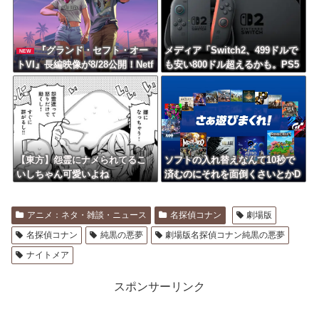
『グランド・セフト・オー
メディア「Switch2、499ドルで
NEW
トVI』長編映像が8/28公開！Netf
も安い800ドル超えるかも。PS5
lixは午前4時、YouTubeと公式サ
は直近での値上げ可能性低い」
イトは午前10時
【東方】怨霊にナメられてるこ
ソフトの入れ替えなんて10秒で
いしちゃん可愛いよね
済むのにそれを面倒くさいとかD
L版選ぶ理由だわとかなんなんア
ホなのか
アニメ：ネタ・雑談・ニュース
名探偵コナン
劇場版
名探偵コナン
純黒の悪夢
劇場版名探偵コナン純黒の悪夢
ナイトメア
スポンサーリンク