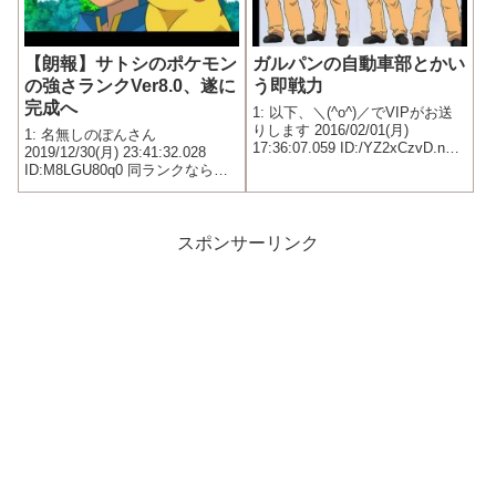
【朗報】サトシのポケモン
ガルパンの自動車部とかい
の強さランクVer8.0、遂に
う即戦力
完成へ
1: 以下、＼(^o^)／でVIPがお送
りします 2016/02/01(月)
1: 名無しのぽんさん
17:36:07.059 ID:/YZ2xCzvD.net
2019/12/30(月) 23:41:32.028
あいつらいなかったら負けてた
ID:M8LGU80q0 同ランクなら左
よな
の方が強い S ピカチュウ A
ゲッコウガ リザードン ゴウ
カザル カビゴン ジュカイ
ン B ワルビアル フカマ
スポンサーリンク
ル ル...