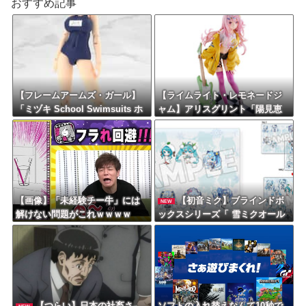
おすすめ記事
【フレームアームズ・ガール】
【ライムライト・レモネードジ
「ミヅキ School Swimsuits ホ
ャム】アリスグリント「陽見恵
ワイトVer.」プラモデル【10日予
凪 1/3.5」フィギュア【予約開
約開始】
始】
【画像】「未経験チー牛」には
【初音ミク】ブラインドボ
NEW
解けない問題がこれｗｗｗｗ
ックスシリーズ「 雪ミクオール
スターズ フィギュアコレクショ
ン Vol.2」トレフィグ【予約開
始】
【つらい】日本の社畜さ
ソフトの入れ替えなんて10秒で