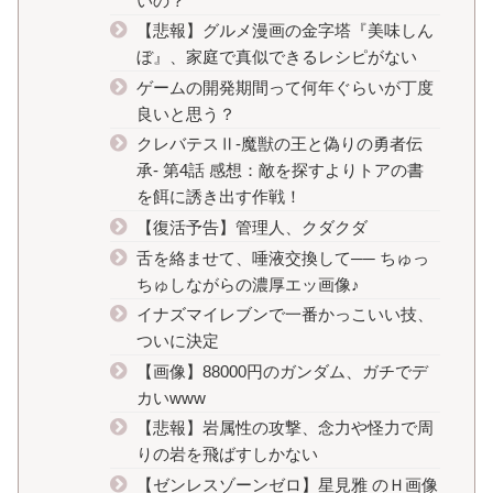
いの？
【悲報】グルメ漫画の金字塔『美味しん
ぼ』、家庭で真似できるレシピがない
ゲームの開発期間って何年ぐらいが丁度
良いと思う？
クレバテスⅡ-魔獣の王と偽りの勇者伝
承- 第4話 感想：敵を探すよりトアの書
を餌に誘き出す作戦！
【復活予告】管理人、クダクダ
舌を絡ませて、唾液交換して── ちゅっ
ちゅしながらの濃厚エッ画像♪
イナズマイレブンで一番かっこいい技、
ついに決定
【画像】88000円のガンダム、ガチでデ
カいwww
【悲報】岩属性の攻撃、念力や怪力で周
りの岩を飛ばすしかない
【ゼンレスゾーンゼロ】星見雅 のＨ画像