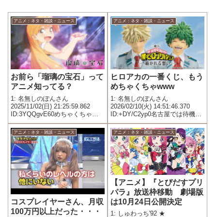
アニメ：ネタ・雑談・ニュース
アニメ：ネタ・雑談・ニュース
お前ら「瑠璃の宝石」って
ヒロアカの一番くじ、もう
アニメ知ってる？
めちゃくちゃwww
1: 名無しのぽんさん
1: 名無しのぽんさん
2025/11/02(日) 21:25:59.862
2026/02/10(火) 14:51:46.370
ID:3YQQgvE60めちゃくちゃ作
ID:+DY/C2yp0名古屋では待機列
画が綺麗でめちゃくちゃ鉱物の
が1000人超えて東京では9階の売
勉強になってマジで高校の視聴
り場から地下まで階段で待機列
アニメ：ネタ・雑談・ニュース
アニメ：ネタ・雑談・ニュース
覚室で放送して欲しいレベル
ができてる模様
【アニメ】『とびだすプリ
パラ』放送枠移動 劇場版
は10月24日公開決定
コスプレイヤーさん、月収
100万円以上だった・・・
1: しゅわっち'92 ★