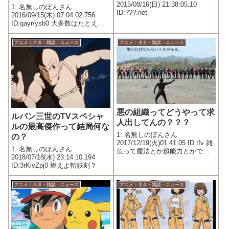
2015/08/16(日) 21:38:05.10
1: 名無しのぽんさん
ID:???.net
2016/09/15(木) 07:04:02.756
ID:qayr/ysb0 大多数はたとえ
ROM売ってても衣装代とか赤字
も赤字だろうけどね
アニメ：ネタ・雑談・ニュース
アニメ：ネタ・雑談・ニュース
悪の組織ってどうやって求
ルパン三世のTVスペシャ
人出してんの？？？
ルの最高傑作って結局何な
1: 名無しのぽんさん
の？
2017/12/19(火)01:41:05 ID:tfv 雑
1: 名無しのぽんさん
魚って魔法とか超能力とかで洗
2018/07/18(水) 23:14:10.194
脳する以外で増やしようなくな
ID:3rKlvZpj0 燃えよ斬鉄剣？
いか？
アニメ：ネタ・雑談・ニュース
アニメ：ネタ・雑談・ニュース