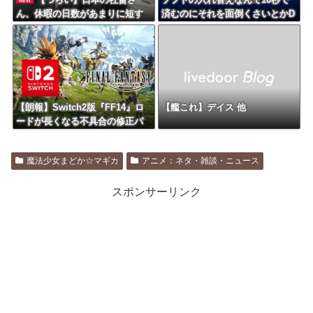
NEW
ん、休暇の日数があまりに短す
済むのにそれを面倒くさいとかD
ぎて外国人からガチめに心配さ
L版選ぶ理由だわとかなんなんア
れてしまう… 「ドイツだと小
ホなのか
さな休みで◯◯日程度」
【朗報】Switch2版『FF14』ロ
【艦これ】デイス 他
ードが長くなる不具合の修正パ
ッチを本日配信
魔法少女まどか☆マギカ
アニメ：ネタ・雑談・ニュース
スポンサーリンク