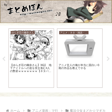
ゆらぎ荘の幽奈さん
アニメ：ネタ・雑談・ニュース
名
い
【ゆらぎ荘の幽奈さん】36話 地
アニメ玄人の俺が本当に面白い今
【
下アイドルへの道を突き進む4人
期の作品を教えてやる
上
の艶姿ｗｗｗｗｗｗｗ【ネタバ
レ】
ホーム
アニメ漫画：マ行
魔法少女まどか☆マギカ